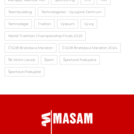
Teambuilding
Technologicko - Vývojové Centrum
Technológie
Triatlon
Výskum
Vývoj
World Triathlon Championship Finals 2025
ČSOB Bratislava Maratón
ČSOB Bratislava Maratón 2024
ŠK Atóm Levice
Šport
Športové Podujatia
Športové Podujatie