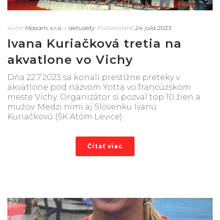
Autor
Masam, s.r.o.
v
aktuality
Publikované
24. júla 2023
Ivana Kuriačková tretia na
akvatlone vo Vichy
Dňa 22.7.2023 sa konali prestížne preteky v
akvatlone pod názvom Yotta vo francúzskom
meste Vichy. Organizátor si pozval top 10 žien a
mužov. Medzi nimi aj Slovenku Ivanu
Kuriačkovú (ŠK Atóm Levice).
Čítať viac