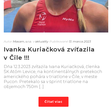
Autor
Masam, s.r.o.
v
aktuality
Publikované
13. marca 2023
Ivanka Kuriačková zvíťazila
v Čile !!!
Dňa 12.3.2023 zvíťazila Ivana Kuriačková, členka
ŠK Atóm Levice, na kontinentálnych pretekoch
amerického pohára v triatlone v Čile, v meste
Pucon. Pretekalo sa v šprint triatlone na
objemoch 750m [...]
Čítať viac