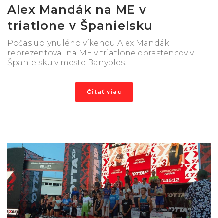
Alex Mandák na ME v
triatlone v Španielsku
Počas uplynulého víkendu Alex Mandák
reprezentoval na ME v triatlone dorastencov v
Španielsku v meste Banyoles.
Čítať viac