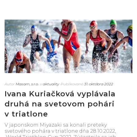
Autor
Masam, s.r.o.
v
aktuality
Publikované
31. októbra 2022
Ivana Kuriačková vyplávala
druhá na svetovom pohári
v triatlone
V japonskom Miyazaki sa konali preteky
svetového pohára v triatlone dňa 28.10.2022,