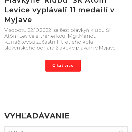
Plavkyne klubu ŠK Atóm
Levice vyplávali 11 medailí v
Myjave
V sobotu 22.10.2022 sa šesť plavkýň klubu ŠK
Atóm Levice s trénerkou Mgr.Máriou
Kuriačkovou zúčastnili tretieho kola
slovenského pohára žiakov v plávaní v Myjave.
Čítať viac
VYHĽADÁVANIE