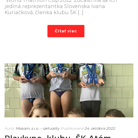
World Triathlon Cup 2022. Zúčastnila sa ich
jediná reprezentantka Slovenska Ivana
Kuriačková, členka klubu ŠK [...]
Čítať viac
Autor
Masam, s.r.o.
v
aktuality
Publikované
24. októbra 2022