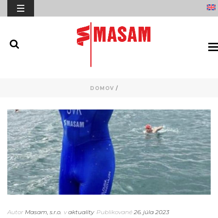
DOMOV
/
Autor
Masam, s.r.o.
v
aktuality
Publikované
26. júla 2023