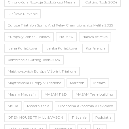
Chronológia Rozvoja Spoločnosti Masam
Cutting Tools 2024
Diaľkové Plávanie
Europe Triathlon Sprint And Relay Championships Melilla 2025
Európsky Pohár Juniorov
HAIMER
Halová Atletika
Ivana Kuriačková
Ivanka Kuriačková
Konferencia
Konferencia Cutting Tools 2024
Majstrovstvách Európy V Šprint Triatlone
Majstrovstvá Európy V Triatlone
Maratón
Masam
Masam Magazín
MASAM R&D
MASAM Teambuilding
Melilla
Modernizácia
Obchodná Akadémia V Leviciach
OPEN HOUSE TRIMILL & VASON
Plávanie
Podujatia
Raňajky Televízie TA3
Sponzoring
STU
TA3