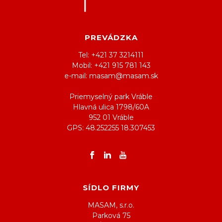
PREVÁDZKA
Tel: +421 37 3214111
Mobil: +421 915 781 143
e-mail: masam@masam.sk
Priemyselný park Vráble
Hlavná ulica 1798/60A
952 01 Vráble
GPS: 48.252255 18.307453
SÍDLO FIRMY
MASAM, s.r.o.
Parková 75