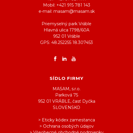
Mobil: +421 915 781 143
e-mail: masam@masam.sk
Priemyselný park Vráble
Hlavná ulica 1798/60A
952 01 Vráble
GPS: 48.252255 18.307453
SÍDLO FIRMY
MASAM, s.r.o.
Parková 75
952 01 VRÁBLE, časť Dyčka
SLOVENSKO
> Eticky kódex zamestanca
> Ochrana osobých údajov
> Všeobecné obchodné podmienky