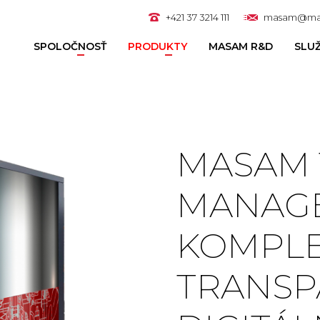
+421 37 3214 111
masam@ma
SPOLOČNOSŤ
PRODUKTY
MASAM R&D
SLU
MASAM
MANAGE
KOMPLE
TRANSP