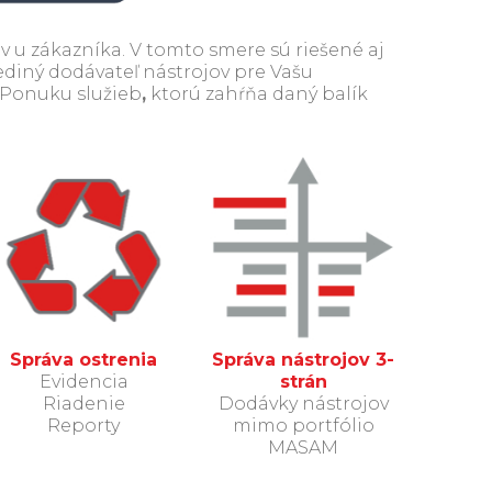
 u zákazníka. V tomto smere sú riešené aj
ediný dodávateľ nástrojov pre Vašu
 Ponuku služieb
,
ktorú zahŕňa daný balík
Správa ostrenia
Správa nástrojov 3-
Evidencia
strán
Riadenie
Dodávky nástrojov
Reporty
mimo portfólio
MASAM