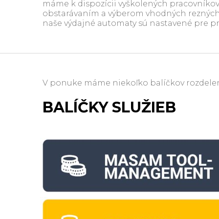
máme k dispozícii vyškolených pracovníkov n
obstarávaním a výberom vhodných rezných 
naše výdajné automaty sú nastavené pre prí
V ponuke máme niekoľko balíčkov rozdelen
BALÍČKY SLUŽIEB