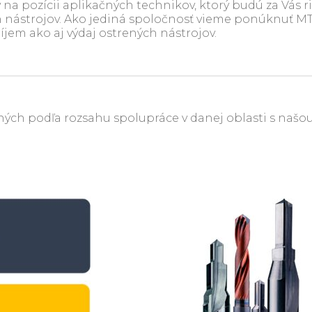
a pozícii aplikačných technikov, ktorý budú za Vás ri
nástrojov. Ako jediná spoločnosť vieme ponúknuť MTM
jem ako aj výdaj ostrených nástrojov.
ých podľa rozsahu spolupráce v danej oblasti s našo