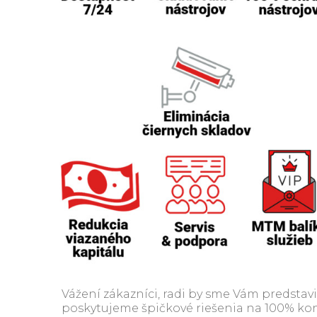
Vážení zákazníci, radi by sme Vám predsta
poskytujeme špičkové riešenia na 100% kont