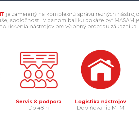
NT
je zameraný na komplexnú správu rezných nástrojov
v našej spoločnosti. V danom balíku dokáže byť MASAM j
o riešenia nástrojov pre výrobný proces u zákazníka.
Servis & podpora
Logistika nástrojov
Do 48 h
Doplňovanie MTM