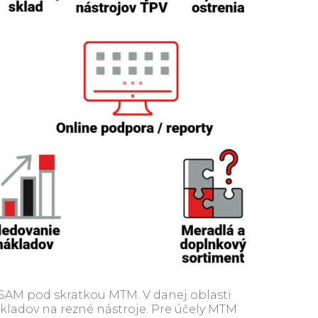
ASAM pod skratkou MTM. V danej oblasti
ákladov na rezné nástroje. Pre účely MTM