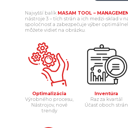
Najvyšší balík
MASAM TOOL – MANAGEME
nástroje 3 – tích strán a ich medzi-sklad 
spoločnosť a zabezpečuje výber optimálneh
môžete vidieť na obrázku.
Optimalizácia
Inventúra
Výrobného procesu,
Raz za kvartál
Nástrojov, nové
Účasť oboch strán
trendy