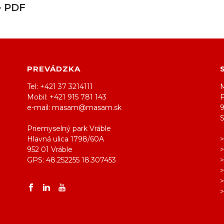
 PDF
PREVÁDZKA
Tel: +421 37 3214111
M
Mobil: +421 915 781 143
e-mail: masam@masam.sk
Priemyselný park Vráble
Hlavná ulica 1798/60A
952 01 Vráble
GPS: 48.252255 18.307453
>
>