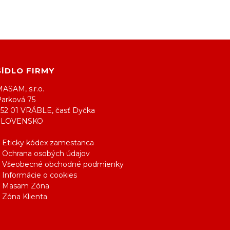
SÍDLO FIRMY
ASAM, s.r.o.
Parková 75
952 01 VRÁBLE, časť Dyčka
SLOVENSKO
> Eticky kódex zamestanca
> Ochrana osobých údajov
> Všeobecné obchodné podmienky
 Informácie o cookies
> Masam Zóna
 Zóna Klienta