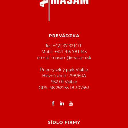
PREVÁDZKA
Tel: +421 37 3214111
Mobil: +421 915 781 143
e-mail: masam@masam.sk
Priemyselný park Vráble
Hlavná ulica 1798/60A
952 01 Vráble
GPS: 48.252255 18.307453
SÍDLO FIRMY