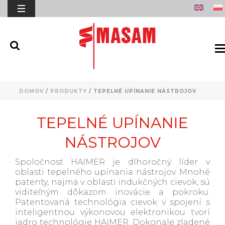
DOMOV
/
PRODUKTY
/
TEPELNÉ UPÍNANIE NÁSTROJOV
TEPELNÉ UPÍNANIE
NÁSTROJOV
Spoločnosť HAIMER je dlhoročný líder v
oblasti tepelného upínania nástrojov. Mnohé
patenty, najmä v oblasti indukčných cievok, sú
viditeľným dôkazom inovácie a pokroku.
Patentovaná technológia cievok v spojení s
inteligentnou výkonovou elektronikou tvorí
jadro technológie HAIMER. Dokonale zladené