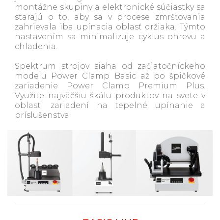
montážne skupiny a elektronické súčiastky sa
starajú o to, aby sa v procese zmršťovania
zahrievala iba upínacia oblasť držiaka. Týmto
nastavením sa minimalizuje cyklus ohrevu a
chladenia.
Spektrum strojov siaha od začiatočníckeho
modelu Power Clamp Basic až po špičkové
zariadenie Power Clamp Premium Plus.
Využite najväčšiu škálu produktov na svete v
oblasti zariadení na tepelné upínanie a
príslušenstva.