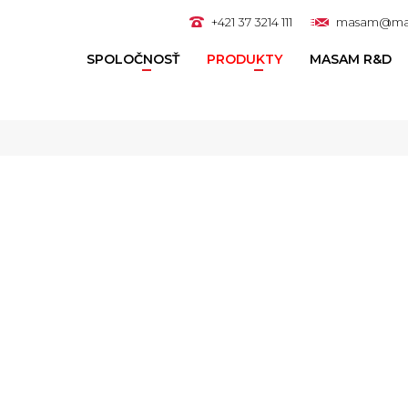
+421 37 3214 111
masam@ma
SPOLOČNOSŤ
PRODUKTY
MASAM R&D