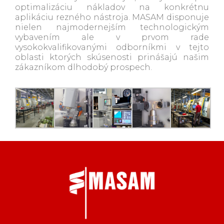
optimalizáciu nákladov na konkrétnu
aplikáciu rezného nástroja. MASAM disponuje
nielen najmodernejším technologickým
vybavením ale v prvom rade
vysokokvalifikovanými odborníkmi v tejto
oblasti ktorých skúsenosti prinášajú našim
zákazníkom dlhodobý prospech.