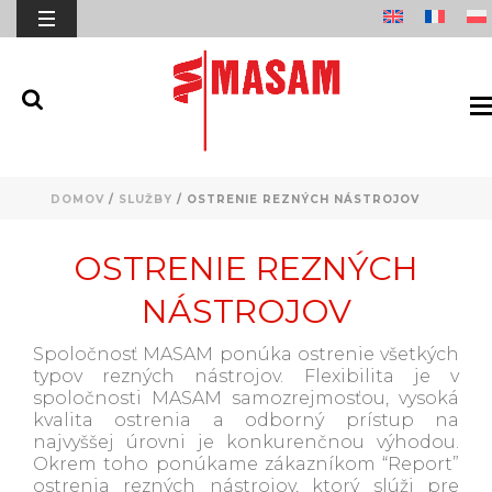
DOMOV
/
SLUŽBY
/ OSTRENIE REZNÝCH NÁSTROJOV
OSTRENIE REZNÝCH
NÁSTROJOV
Spoločnosť MASAM ponúka ostrenie všetkých
typov rezných nástrojov. Flexibilita je v
spoločnosti MASAM samozrejmosťou, vysoká
kvalita ostrenia a odborný prístup na
najvyššej úrovni je konkurenčnou výhodou.
Okrem toho ponúkame zákazníkom “Report”
ostrenia rezných nástrojov, ktorý slúži pre