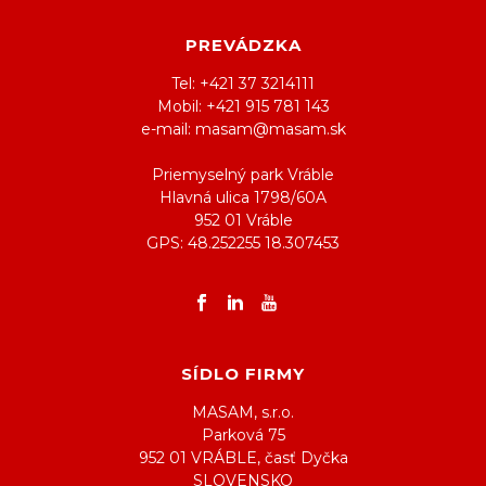
PREVÁDZKA
Tel: +421 37 3214111
Mobil: +421 915 781 143
e-mail: masam@masam.sk
Priemyselný park Vráble
Hlavná ulica 1798/60A
952 01 Vráble
GPS: 48.252255 18.307453
SÍDLO FIRMY
MASAM, s.r.o.
Parková 75
952 01 VRÁBLE, časť Dyčka
SLOVENSKO