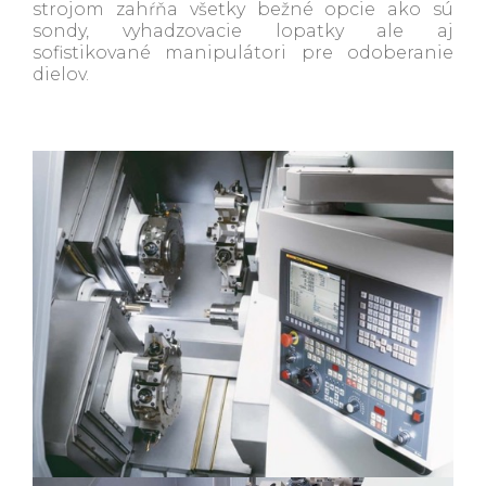
strojom zahŕňa všetky bežné opcie ako sú
sondy, vyhadzovacie lopatky ale aj
sofistikované manipulátori pre odoberanie
dielov.