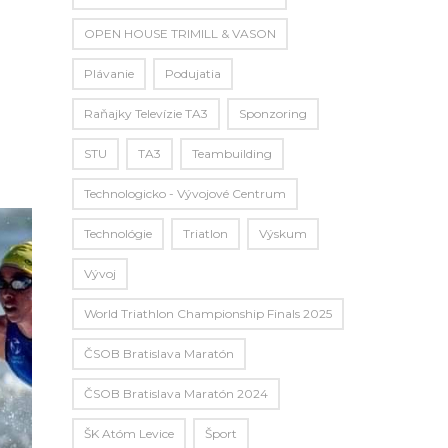
h
OPEN HOUSE TRIMILL & VASON
Plávanie
Podujatia
Raňajky Televízie TA3
Sponzoring
STU
TA3
Teambuilding
Technologicko - Vývojové Centrum
Technológie
Triatlon
Výskum
Vývoj
World Triathlon Championship Finals 2025
ČSOB Bratislava Maratón
ČSOB Bratislava Maratón 2024
ŠK Atóm Levice
Šport