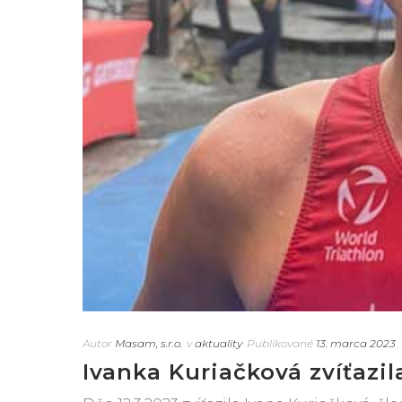
Autor
Masam, s.r.o.
v
aktuality
Publikované
13. marca 2023
Ivanka Kuriačková zvíťazila 