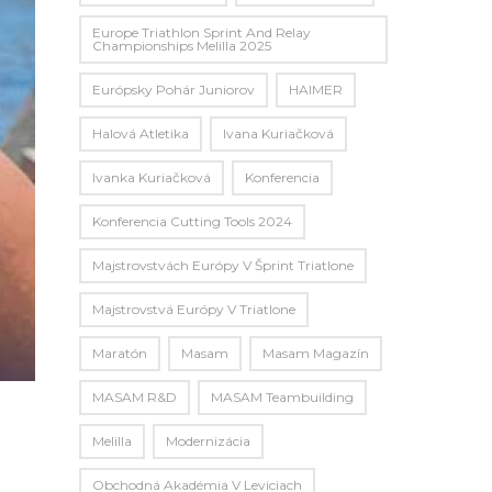
Europe Triathlon Sprint And Relay
Championships Melilla 2025
Európsky Pohár Juniorov
HAIMER
Halová Atletika
Ivana Kuriačková
Ivanka Kuriačková
Konferencia
Konferencia Cutting Tools 2024
Majstrovstvách Európy V Šprint Triatlone
Majstrovstvá Európy V Triatlone
Maratón
Masam
Masam Magazín
MASAM R&D
MASAM Teambuilding
Melilla
Modernizácia
Obchodná Akadémia V Leviciach