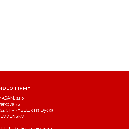
SÍDLO FIRMY
ASAM, s.r.o.
Parková 75
952 01 VRÁBLE, časť Dyčka
SLOVENSKO
> Eticky kódex zamestanca