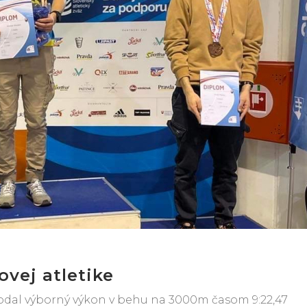
vej atletike
podal výborný výkon v behu na 3000m časom 9:22,47