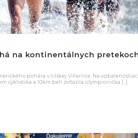
uhá na kontinentálnych pretekoc
erického pohára v čilskej Villarrice. Na vzdialenostia
m cyklistika a 10km beh zvíťazila olympionička [...]