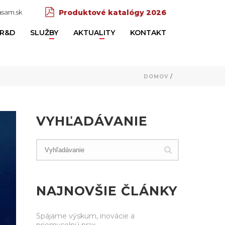
sam.sk
Produktové katalógy 2026
R&D
SLUŽBY
AKTUALITY
KONTAKT
DOMOV
/
VYHĽADÁVANIE
NAJNOVŠIE ČLÁNKY
Spájame výskum, inovácie a
priemyselnú prax