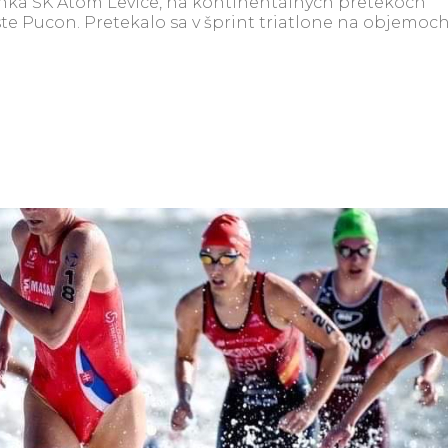
členka ŠK Atóm Levice, na kontinentálnych pretekoch
ste Pucon. Pretekalo sa v šprint triatlone na objemoc