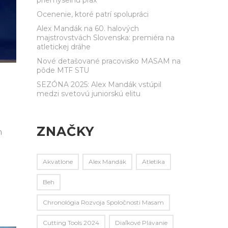
Ocenenie, ktoré patrí spolupráci
Alex Mandák na 60. halových
majstrovstvách Slovenska: premiéra na
atletickej dráhe
Nové detašované pracovisko MASAM na
pôde MTF STU
SEZÓNA 2025: Alex Mandák vstúpil
medzi svetovú juniorskú elitu
ZNAČKY
h
Akvatlone
Alex Mandák
Atletika
Beh
Chronológia Rozvoja Spoločnosti Masam
Cutting Tools 2024
Diaľkové Plávanie