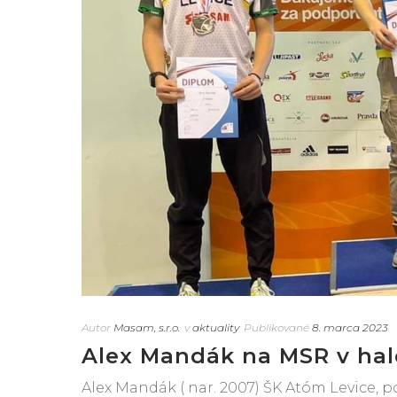
Autor
Masam, s.r.o.
v
aktuality
Publikované
8. marca 2023
Alex Mandák na MSR v halo
Alex Mandák ( nar. 2007) ŠK Atóm Levice, 