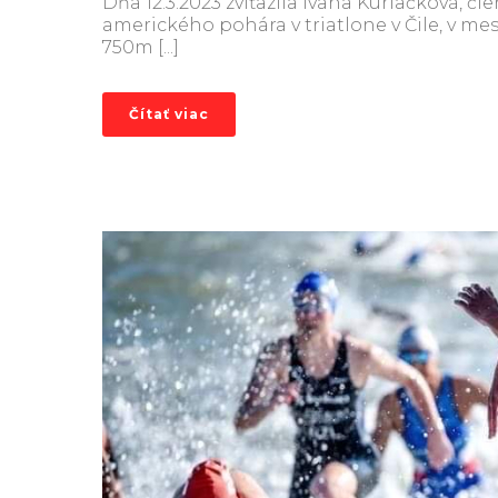
Dňa 12.3.2023 zvíťazila Ivana Kuriačková, 
amerického pohára v triatlone v Čile, v me
750m [...]
Čítať viac