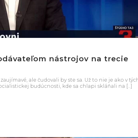
odávateľom nástrojov na trecie
zaujímavé, ale čudovali by ste sa. Už to nie je ako v týc
alistickej budúcnosti, kde sa chlapi skláňali na [...]