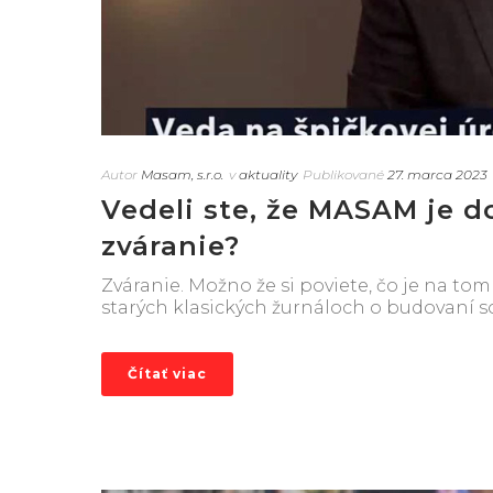
Autor
Masam, s.r.o.
v
aktuality
Publikované
27. marca 2023
Vedeli ste, že MASAM je d
zváranie?
Zváranie. Možno že si poviete, čo je na tom 
starých klasických žurnáloch o budovaní soci
Čítať viac