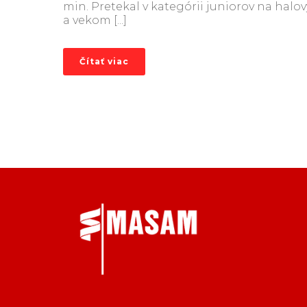
min. Pretekal v kategórii juniorov na halov
a vekom [...]
Čítať viac