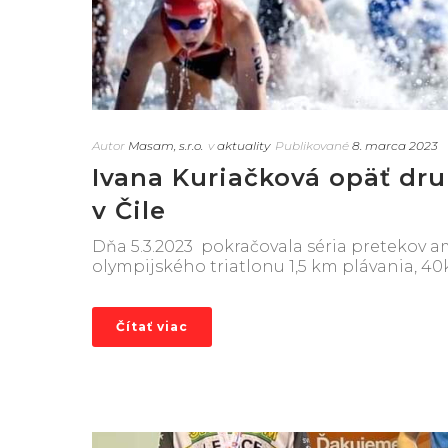
Autor
Masam, s.r.o.
v
aktuality
Publikované
8. marca 2023
Ivana Kuriačková opäť dr
v Čile
Dňa 5.3.2023 pokračovala séria pretekov am
olympijského triatlonu 1,5 km plávania, 40k
Čítať viac