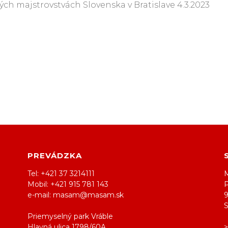
ých majstrovstvách Slovenska v Bratislave 4.3.2023
PREVÁDZKA
Tel: +421 37 3214111
M
Mobil: +421 915 781 143
e-mail: masam@masam.sk
Priemyselný park Vráble
Hlavná ulica 1798/60A