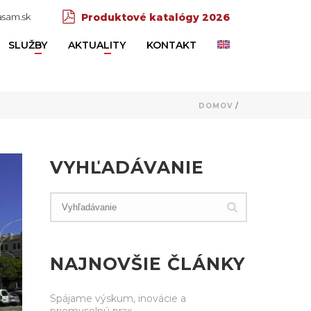
sam.sk
Produktové katalógy 2026
SLUŽBY
AKTUALITY
KONTAKT
DOMOV
/
VYHĽADÁVANIE
NAJNOVŠIE ČLÁNKY
Spájame výskum, inovácie a
priemyselnú prax