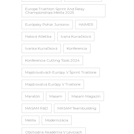
Europe Triathlon Sprint And Relay
Championships Melilla 2025
Európsky Pohár Juniorov
HAIMER
Halová Atletika
Ivana Kuriačková
Ivanka Kuriačková
Konferencia
Konferencia Cutting Tools 2024
Majstrovstvách Európy V Šprint Triatlone
Majstrovstvá Európy V Triatlone
Maratón
Masam
Masam Magazín
MASAM R&D
MASAM Teambuilding
Melilla
Modernizácia
Obchodná Akadémia V Leviciach