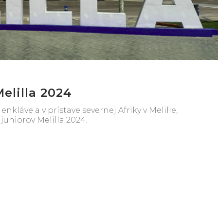
elilla 2024
nkláve a v prístave severnej Afriky v Melille,
uniorov Melilla 2024.