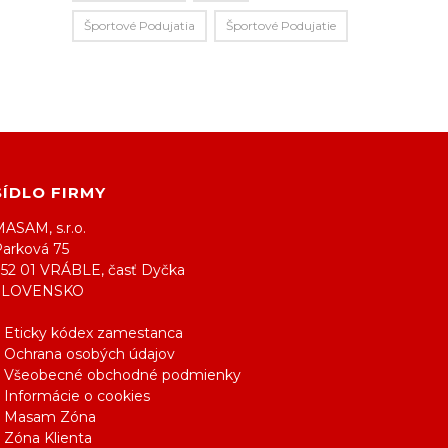
Športové Podujatia
Športové Podujatie
SÍDLO FIRMY
ASAM, s.r.o.
Parková 75
952 01 VRÁBLE, časť Dyčka
SLOVENSKO
> Eticky kódex zamestanca
> Ochrana osobých údajov
> Všeobecné obchodné podmienky
 Informácie o cookies
> Masam Zóna
 Zóna Klienta