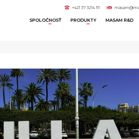
+421 37 3214 111
masam@ma
SPOLOČNOSŤ
PRODUKTY
MASAM R&D