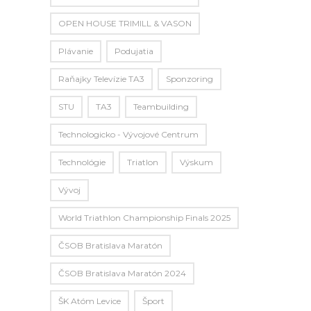
OPEN HOUSE TRIMILL & VASON
Plávanie
Podujatia
Raňajky Televízie TA3
Sponzoring
STU
TA3
Teambuilding
Technologicko - Vývojové Centrum
Technológie
Triatlon
Výskum
Vývoj
World Triathlon Championship Finals 2025
ČSOB Bratislava Maratón
ČSOB Bratislava Maratón 2024
ŠK Atóm Levice
Šport