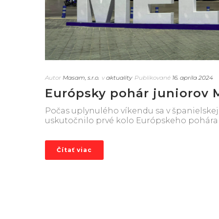
Autor
Masam, s.r.o.
v
aktuality
Publikované
16. apríla 2024
Európsky pohár juniorov M
Počas uplynulého víkendu sa v španielskej e
uskutočnilo prvé kolo Európskeho pohára j
Čítať viac