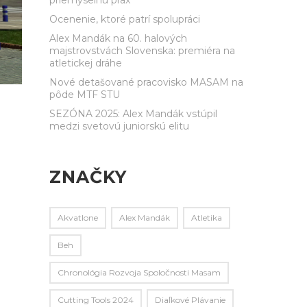
Ocenenie, ktoré patrí spolupráci
Alex Mandák na 60. halových
majstrovstvách Slovenska: premiéra na
atletickej dráhe
Nové detašované pracovisko MASAM na
pôde MTF STU
SEZÓNA 2025: Alex Mandák vstúpil
medzi svetovú juniorskú elitu
ZNAČKY
Akvatlone
Alex Mandák
Atletika
Beh
Chronológia Rozvoja Spoločnosti Masam
Cutting Tools 2024
Diaľkové Plávanie