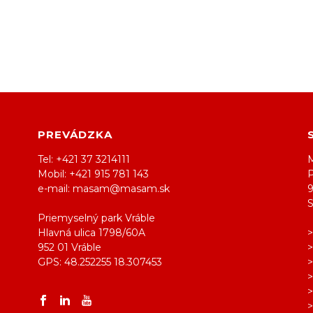
PREVÁDZKA
Tel: +421 37 3214111
M
Mobil: +421 915 781 143
e-mail: masam@masam.sk
Priemyselný park Vráble
Hlavná ulica 1798/60A
952 01 Vráble
GPS: 48.252255 18.307453
>
>