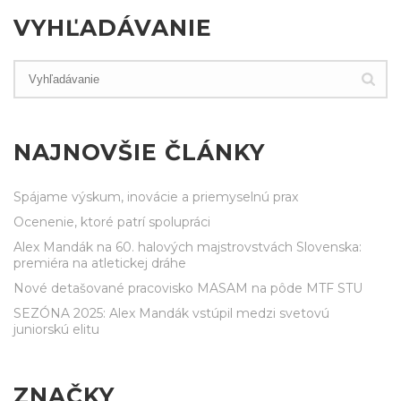
VYHĽADÁVANIE
NAJNOVŠIE ČLÁNKY
Spájame výskum, inovácie a priemyselnú prax
Ocenenie, ktoré patrí spolupráci
Alex Mandák na 60. halových majstrovstvách Slovenska:
premiéra na atletickej dráhe
Nové detašované pracovisko MASAM na pôde MTF STU
SEZÓNA 2025: Alex Mandák vstúpil medzi svetovú
juniorskú elitu
ZNAČKY