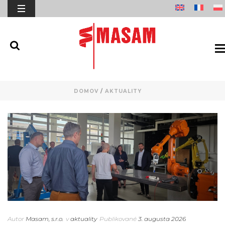
DOMOV
/
AKTUALITY
Autor
Masam, s.r.o.
v
aktuality
Publikované
3. augusta 2026