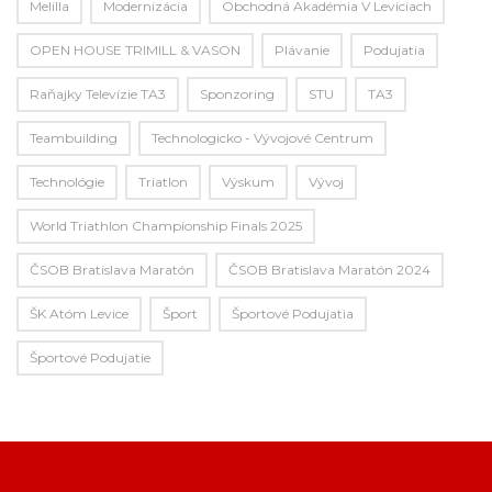
Melilla
Modernizácia
Obchodná Akadémia V Leviciach
OPEN HOUSE TRIMILL & VASON
Plávanie
Podujatia
Raňajky Televízie TA3
Sponzoring
STU
TA3
Teambuilding
Technologicko - Vývojové Centrum
Technológie
Triatlon
Výskum
Vývoj
World Triathlon Championship Finals 2025
ČSOB Bratislava Maratón
ČSOB Bratislava Maratón 2024
ŠK Atóm Levice
Šport
Športové Podujatia
Športové Podujatie