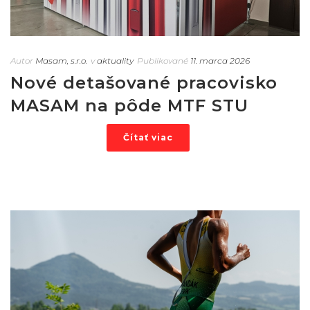
Autor
Masam, s.r.o.
v
aktuality
Publikované
11. marca 2026
Nové detašované pracovisko
MASAM na pôde MTF STU
Čítať viac