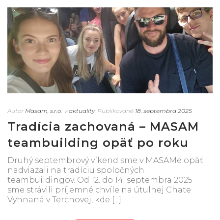
Autor
Masam, s.r.o.
v
aktuality
Publikované
18. septembra 2025
Tradícia zachovaná – MASAM
teambuilding opäť po roku
Druhý septembrový víkend sme v MASAMe opäť
nadviazali na tradíciu spoločných
teambuildingov. Od 12. do 14. septembra 2025
sme strávili príjemné chvíle na útulnej Chate
Vyhnaná v Terchovej, kde [...]