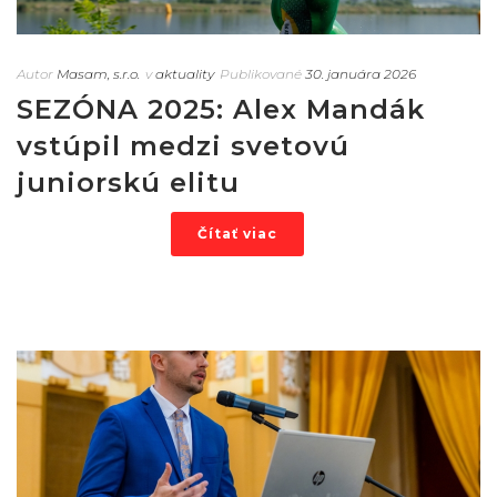
Autor
Masam, s.r.o.
v
aktuality
Publikované
30. januára 2026
SEZÓNA 2025: Alex Mandák
vstúpil medzi svetovú
juniorskú elitu
Čítať viac