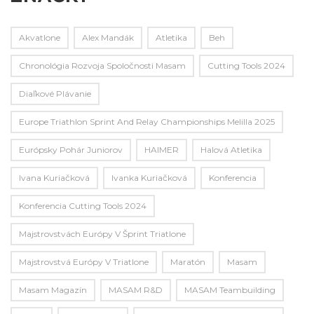
Akvatlone
Alex Mandák
Atletika
Beh
Chronológia Rozvoja Spoločnosti Masam
Cutting Tools 2024
Diaľkové Plávanie
Europe Triathlon Sprint And Relay Championships Melilla 2025
Európsky Pohár Juniorov
HAIMER
Halová Atletika
Ivana Kuriačková
Ivanka Kuriačková
Konferencia
Konferencia Cutting Tools 2024
Majstrovstvách Európy V Šprint Triatlone
Majstrovstvá Európy V Triatlone
Maratón
Masam
Masam Magazín
MASAM R&D
MASAM Teambuilding