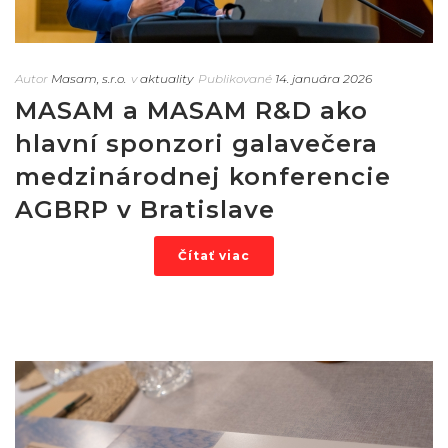
Autor
Masam, s.r.o.
v
aktuality
Publikované
14. januára 2026
MASAM a MASAM R&D ako
hlavní sponzori galavečera
medzinárodnej konferencie
AGBRP v Bratislave
Čítať viac