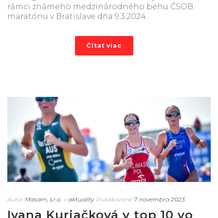
rámci známeho medzinárodného behu ČSOB
maratónu v Bratislave dňa 9.3.2024.
Čítať viac
Autor
Masam, s.r.o.
v
aktuality
Publikované
7. novembra 2023
Ivana Kuriačková v top 10 vo