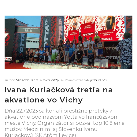
Autor
Masam, s.r.o.
v
aktuality
Publikované
24. júla 2023
Ivana Kuriačková tretia na
akvatlone vo Vichy
Dňa 22.7.2023 sa konali prestížne preteky v
akvatlone pod názvom Yotta vo francúzskom
meste Vichy. Organizátor si pozval top 10 žien a
mužov. Medzi nimi aj Slovenku Ivanu
Kuriačkovú (ŠK Atóm Levice).