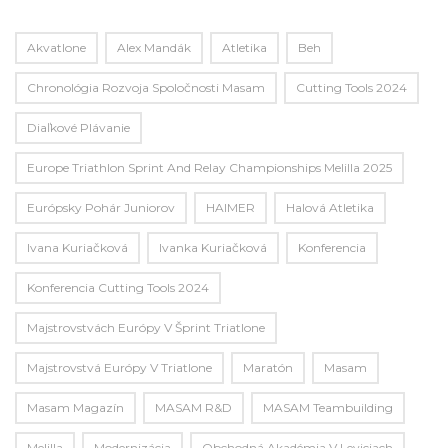
Akvatlone
Alex Mandák
Atletika
Beh
Chronológia Rozvoja Spoločnosti Masam
Cutting Tools 2024
Diaľkové Plávanie
Europe Triathlon Sprint And Relay Championships Melilla 2025
Európsky Pohár Juniorov
HAIMER
Halová Atletika
Ivana Kuriačková
Ivanka Kuriačková
Konferencia
Konferencia Cutting Tools 2024
Majstrovstvách Európy V Šprint Triatlone
Majstrovstvá Európy V Triatlone
Maratón
Masam
Masam Magazín
MASAM R&D
MASAM Teambuilding
Melilla
Modernizácia
Obchodná Akadémia V Leviciach