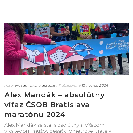
Autor
Masam, s.r.o.
v
aktuality
Publikované
12. marca 2024
Alex Mandák – absolútny
víťaz ČSOB Bratislava
maratónu 2024
Alex Mandák sa stal absolútnym víťazom
v kategórii mužov desaťkilometrovej trate v