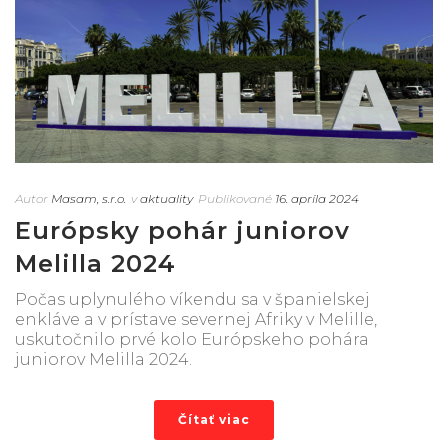
Autor
Masam, s.r.o.
v
aktuality
Publikované
16. apríla 2024
Európsky pohár juniorov
Melilla 2024
Počas uplynulého víkendu sa v španielskej
enkláve a v prístave severnej Afriky v Melille,
uskutočnilo prvé kolo Európskeho pohára
juniorov Melilla 2024.
Čítať viac