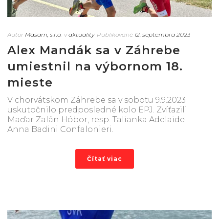
Autor
Masam, s.r.o.
v
aktuality
Publikované
12. septembra 2023
Alex Mandák sa v Záhrebe
umiestnil na výbornom 18.
mieste
V chorvátskom Záhrebe sa v sobotu 9.9.2023
uskutočnilo predposledné kolo EPJ. Zvíťazili
Maďar Zalán Hóbor, resp. Talianka Adelaide
Anna Badini Confalonieri.
Čítať viac