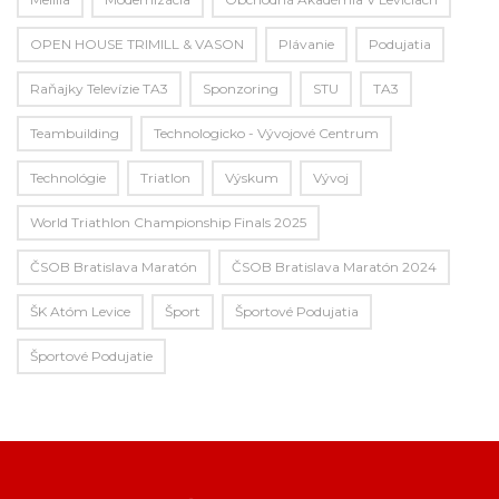
OPEN HOUSE TRIMILL & VASON
Plávanie
Podujatia
Raňajky Televízie TA3
Sponzoring
STU
TA3
Teambuilding
Technologicko - Vývojové Centrum
Technológie
Triatlon
Výskum
Vývoj
World Triathlon Championship Finals 2025
ČSOB Bratislava Maratón
ČSOB Bratislava Maratón 2024
ŠK Atóm Levice
Šport
Športové Podujatia
Športové Podujatie