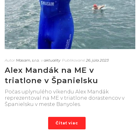
Autor
Masam, s.r.o.
v
aktuality
Publikované
26. júla 2023
Alex Mandák na ME v
triatlone v Španielsku
Počas uplynulého víkendu Alex Mandák
reprezentoval na ME v triatlone dorastencov v
Španielsku v meste Banyoles.
Čítať viac