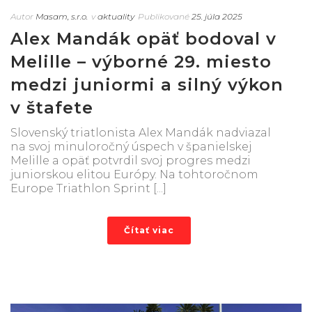
Autor
Masam, s.r.o.
v
aktuality
Publikované
25. júla 2025
Alex Mandák opäť bodoval v
Melille – výborné 29. miesto
medzi juniormi a silný výkon
v štafete
Slovenský triatlonista Alex Mandák nadviazal
na svoj minuloročný úspech v španielskej
Melille a opäť potvrdil svoj progres medzi
juniorskou elitou Európy. Na tohtoročnom
Europe Triathlon Sprint [...]
Čítať viac