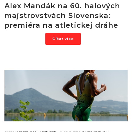
Alex Mandák na 60. halových
majstrovstvách Slovenska:
premiéra na atletickej dráhe
Čítať viac
Autor
Masam, s.r.o.
v
aktuality
Publikované
30. januára 2026