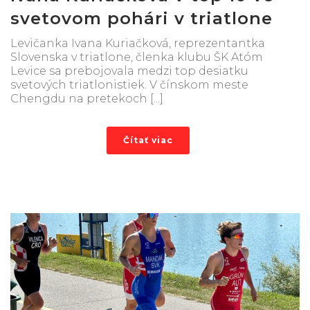
svetovom pohári v triatlone
Levičanka Ivana Kuriačková, reprezentantka
Slovenska v triatlone, členka klubu ŠK Atóm
Levice sa prebojovala medzi top desiatku
svetových triatlonistiek. V čínskom meste
Chengdu na pretekoch [...]
Čítať viac