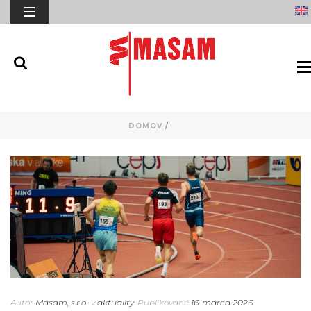
DOMOV
/
Autor
Masam, s.r.o.
v
aktuality
Publikované
16. marca 2026