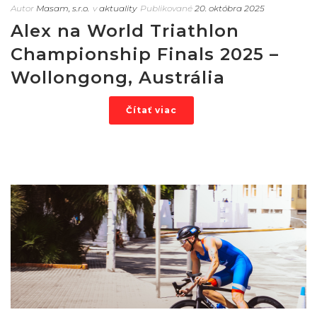
Autor
Masam, s.r.o.
v
aktuality
Publikované
20. októbra 2025
Alex na World Triathlon
Championship Finals 2025 –
Wollongong, Austrália
Čítať viac