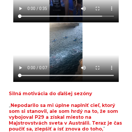
Silná motivácia do ďalšej sezóny
„
Nepodarilo sa mi úplne naplniť cieľ, ktorý
som si stanovil, ale som hrdý na to, že som
vybojoval P29 a získal miesto na
Majstrovstvách sveta v Austrálii. Teraz je čas
poučiť sa, zlepšiť a ísť znova do toho,
“