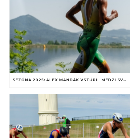
SEZÓNA 2025: ALEX MANDÁK VSTÚPIL MEDZI SVETOVÚ JUNIORSKÚ ELITU