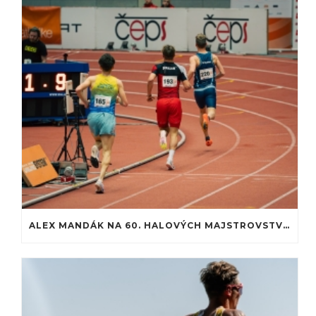
ALEX MANDÁK NA 60. HALOVÝCH MAJSTROVSTVÁCH SLOVENSKA: PREMIÉRA NA ATLETICKEJ DRÁHE