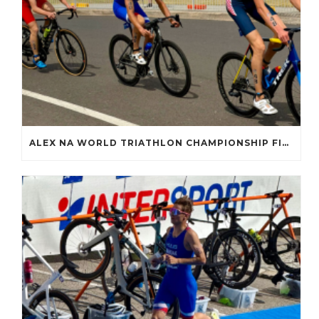
ALEX NA WORLD TRIATHLON CHAMPIONSHIP FINALS 2025 – WOLLONGONG, AUSTRÁLIA