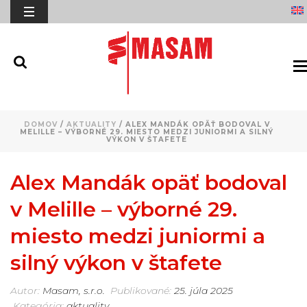
DOMOV
/
AKTUALITY
/ ALEX MANDÁK OPÄŤ BODOVAL V
MELILLE – VÝBORNÉ 29. MIESTO MEDZI JUNIORMI A SILNÝ
VÝKON V ŠTAFETE
Alex Mandák opäť bodoval
v Melille – výborné 29.
miesto medzi juniormi a
silný výkon v štafete
Autor:
Masam, s.r.o.
Publikované:
25. júla 2025
Kategória:
aktuality