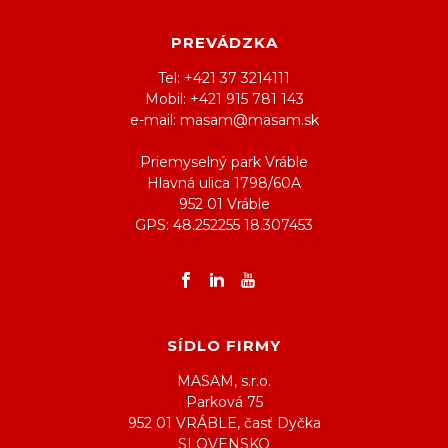
PREVÁDZKA
Tel: +421 37 3214111
Mobil: +421 915 781 143
e-mail: masam@masam.sk
Priemyselný park Vráble
Hlavná ulica 1798/60A
952 01 Vráble
GPS: 48.252255 18.307453
SÍDLO FIRMY
MASAM, s.r.o.
Parková 75
952 01 VRÁBLE, časť Dyčka
SLOVENSKO