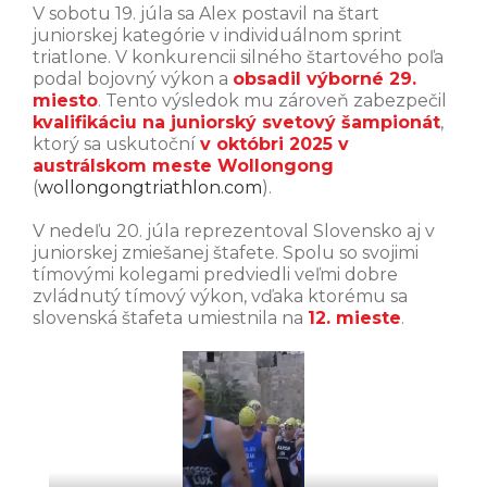
V sobotu 19. júla sa Alex postavil na štart
juniorskej kategórie v individuálnom sprint
triatlone. V konkurencii silného štartového poľa
podal bojovný výkon a
obsadil výborné 29.
miesto
. Tento výsledok mu zároveň zabezpečil
kvalifikáciu na juniorský svetový šampionát
,
ktorý sa uskutoční
v októbri 2025 v
austrálskom meste Wollongong
(
wollongongtriathlon.com
).
V nedeľu 20. júla reprezentoval Slovensko aj v
juniorskej zmiešanej štafete. Spolu so svojimi
tímovými kolegami predviedli veľmi dobre
zvládnutý tímový výkon, vďaka ktorému sa
slovenská štafeta umiestnila na
12. mieste
.