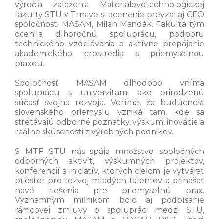
výročia založenia Materiálovotechnologickej
fakulty STU v Trnave si ocenenie prevzal aj CEO
spoločnosti MASAM, Milan Mandák. Fakulta tým
ocenila dlhoročnú spoluprácu, podporu
technického vzdelávania a aktívne prepájanie
akademického prostredia s priemyselnou
praxou.
Spoločnosť MASAM dlhodobo vníma
spoluprácu s univerzitami ako prirodzenú
súčasť svojho rozvoja. Veríme, že budúcnosť
slovenského priemyslu vzniká tam, kde sa
stretávajú odborné poznatky, výskum, inovácie a
reálne skúsenosti z výrobných podnikov.
S MTF STU nás spája množstvo spoločných
odborných aktivít, výskumných projektov,
konferencií a iniciatív, ktorých cieľom je vytvárať
priestor pre rozvoj mladých talentov a prinášať
nové riešenia pre priemyselnú prax.
Významným míľnikom bolo aj podpísanie
rámcovej zmluvy o spolupráci medzi STU,