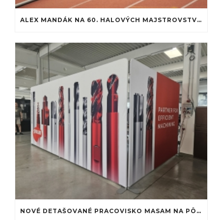
ALEX MANDÁK NA 60. HALOVÝCH MAJSTROVSTVÁCH SLOVENSKA: PREMIÉRA NA ATLETICKEJ DRÁHE
NOVÉ DETAŠOVANÉ PRACOVISKO MASAM NA PÔDE MTF STU