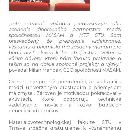
„Toto ocenenie vnímam predovšetkým ako
ocenenie dlhoročného partnerstva medzi
spoločnosťou MASAM a MTF STU. Som
presvedčený, že prepojenie vzdelávania,
výskumu a priemyslu má zásadný význam pre
budúcnosť slovenského strojárstva. Veľmi si
vážim dôveru, ktorú nám fakulta prejavuje, a
teším sa na ďalšie spoločné projekty a výzvy,“
povedal Milan Mandák, CEO spoločnosti MASAM.
Ocenenie je pre nás potvrdením, že spolupráca
medzi univerzitným prostredím a priemyslom
má zmysel. Zároveň je motiváciou pokračovať v
aktivitách, ktoré podporujú technické
vzdelávanie, inovácie a rozvoj budúcich
generácií odborníkov.
Materiálovotechnologickej fakulte STU v
Trnave srdečne gratulujeme k významnému