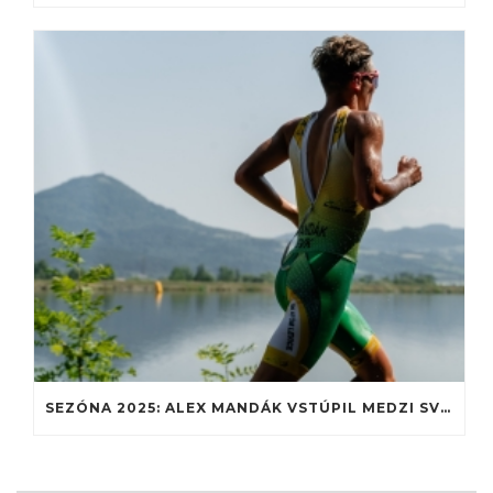
SEZÓNA 2025: ALEX MANDÁK VSTÚPIL MEDZI SVETOVÚ JUNIORSKÚ ELITU