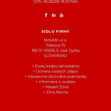
GPS: 48.252255 18.307453
SÍDLO FIRMY
MASAM, s.r.o.
Parková 75
952 01 VRÁBLE, časť Dyčka
SLOVENSKO
> Eticky kódex zamestanca
> Ochrana osobých údajov
> Všeobecné obchodné podmienky
> Informácie o cookies
> Masam Zóna
> Zóna Klienta