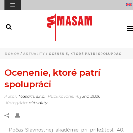
DOMOV
/
AKTUALITY
/ OCENENIE, KTORÉ PATRÍ SPOLUPRÁCI
Ocenenie, ktoré patrí
spolupráci
Autor:
Masam, s.r.o.
Publikované:
4. júna 2026
Kategória:
aktuality
Počas Slávnostnej akadémie pri príležitosti 40.