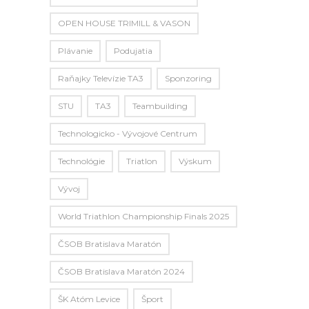
OPEN HOUSE TRIMILL & VASON
Plávanie
Podujatia
Raňajky Televízie TA3
Sponzoring
STU
TA3
Teambuilding
Technologicko - Vývojové Centrum
Technológie
Triatlon
Výskum
Vývoj
World Triathlon Championship Finals 2025
ČSOB Bratislava Maratón
ČSOB Bratislava Maratón 2024
ŠK Atóm Levice
Šport