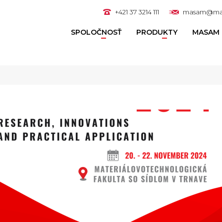
+421 37 3214 111
masam@ma
SPOLOČNOSŤ
PRODUKTY
MASAM 