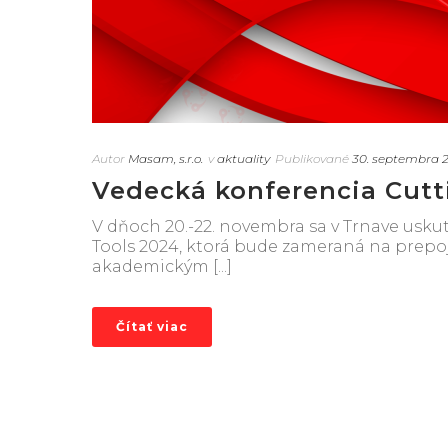
Autor
Masam, s.r.o.
v
aktuality
Publikované
30. septembra 
Vedecká konferencia Cutt
V dňoch 20.-22. novembra sa v Trnave usk
Tools 2024, ktorá bude zameraná na prepoj
akademickým [...]
Čítať viac