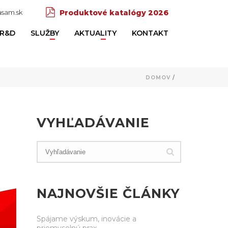
sam.sk
Produktové katalógy 2026
R&D
SLUŽBY
AKTUALITY
KONTAKT
DOMOV
/
VYHĽADÁVANIE
NAJNOVŠIE ČLÁNKY
Spájame výskum, inovácie a
priemyselnú prax