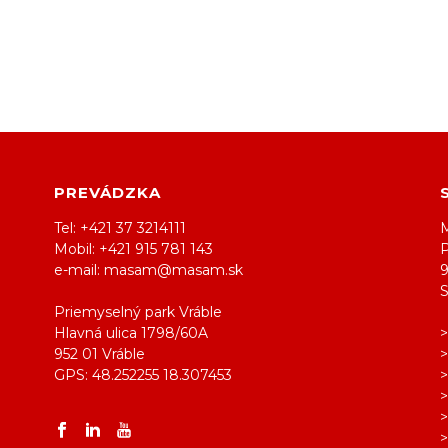
PREVÁDZKA
Tel: +421 37 3214111
M
Mobil: +421 915 781 143
e-mail: masam@masam.sk
Priemyselný park Vráble
Hlavná ulica 1798/60A
952 01 Vráble
GPS: 48.252255 18.307453
>
>