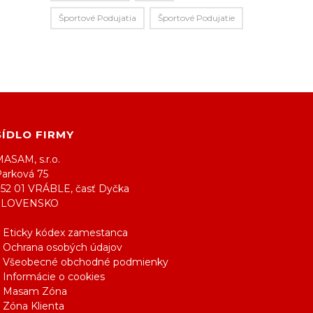
Športové Podujatia
Športové Podujatie
SÍDLO FIRMY
ASAM, s.r.o.
Parková 75
952 01 VRÁBLE, časť Dyčka
SLOVENSKO
> Eticky kódex zamestanca
> Ochrana osobých údajov
> Všeobecné obchodné podmienky
 Informácie o cookies
> Masam Zóna
 Zóna Klienta