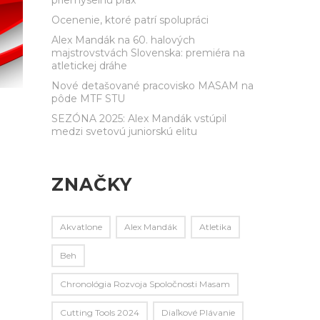
Ocenenie, ktoré patrí spolupráci
Alex Mandák na 60. halových
majstrovstvách Slovenska: premiéra na
atletickej dráhe
Nové detašované pracovisko MASAM na
pôde MTF STU
SEZÓNA 2025: Alex Mandák vstúpil
medzi svetovú juniorskú elitu
ZNAČKY
Akvatlone
Alex Mandák
Atletika
Beh
Chronológia Rozvoja Spoločnosti Masam
Cutting Tools 2024
Diaľkové Plávanie