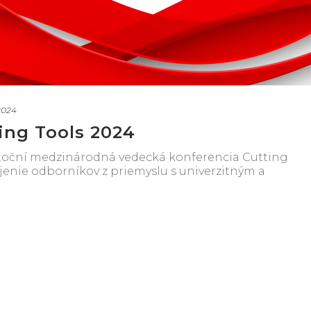
2024
ing Tools 2024
utoční medzinárodná vedecká konferencia Cutting
enie odborníkov z priemyslu s univerzitným a