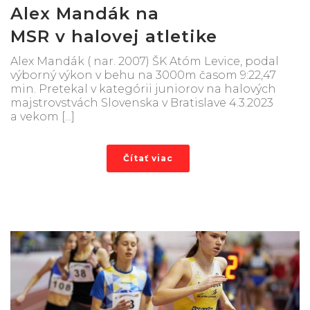
Alex Mandák na
MSR v halovej atletike
Alex Mandák ( nar. 2007) ŠK Atóm Levice, podal
výborný výkon v behu na 3000m časom 9:22,47
min. Pretekal v kategórii juniorov na halových
majstrovstvách Slovenska v Bratislave 4.3.2023
a vekom [...]
Čítať viac