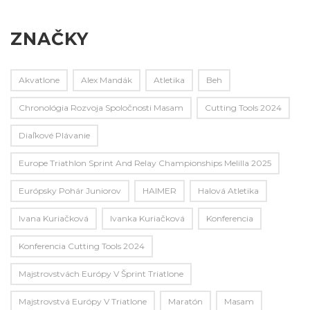
ZNAČKY
Akvatlone
Alex Mandák
Atletika
Beh
Chronológia Rozvoja Spoločnosti Masam
Cutting Tools 2024
Diaľkové Plávanie
Europe Triathlon Sprint And Relay Championships Melilla 2025
Európsky Pohár Juniorov
HAIMER
Halová Atletika
Ivana Kuriačková
Ivanka Kuriačková
Konferencia
Konferencia Cutting Tools 2024
Majstrovstvách Európy V Šprint Triatlone
Majstrovstvá Európy V Triatlone
Maratón
Masam