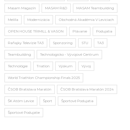
Masam Magazín
MASAM R&D
MASAM Teambuilding
Melilla
Modernizácia
Obchodná Akadémia V Leviciach
OPEN HOUSE TRIMILL & VASON
Plávanie
Podujatia
Raňajky Televízie TA3
Sponzoring
STU
TA3
Teambuilding
Technologicko - Vývojové Centrum
Technológie
Triatlon
Výskum
Vývoj
World Triathlon Championship Finals 2025
ČSOB Bratislava Maratón
ČSOB Bratislava Maratón 2024
ŠK Atóm Levice
Šport
Športové Podujatia
Športové Podujatie