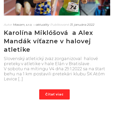
Autor
Masam, s.r.o.
v
aktuality
Publikované
31. januára 2022
Karolína Miklóšová a Alex
Mandák víťazne v halovej
atletike
Slovenský atletický zväz zorganizoval halové
preteky v atletike v hale Elán v Bratislave .
V sobotu na mítingu V4 dňa 29.1.2022 sa na štart
behu na 1 km postavili pretekári klubu ŠK Atóm
Levice [...]
Čítať viac