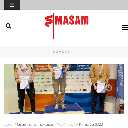
DOMOV
/
Autor
Masam, s.r.o.
v
aktuality
Publikované
8. marca 2023