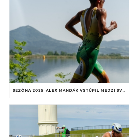
SEZÓNA 2025: ALEX MANDÁK VSTÚPIL MEDZI SVETOVÚ JUNIORSKÚ ELITU