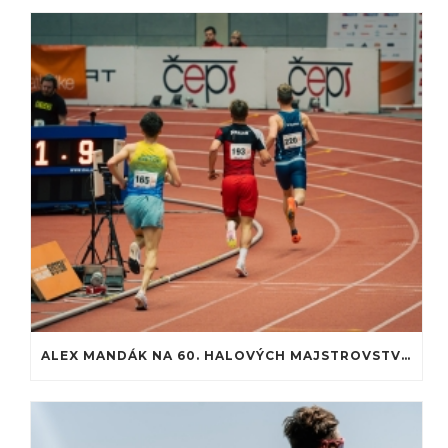
ALEX MANDÁK NA 60. HALOVÝCH MAJSTROVSTVÁCH SLOVENSKA: PREMIÉRA NA ATLETICKEJ DRÁHE