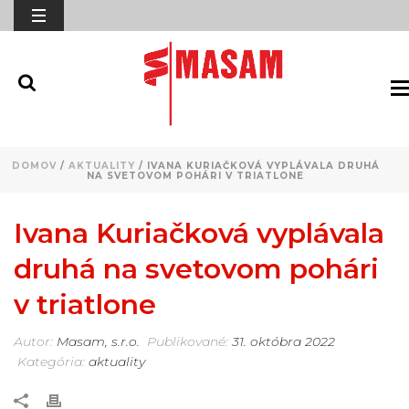
DOMOV
/
AKTUALITY
/ IVANA KURIAČKOVÁ VYPLÁVALA DRUHÁ
NA SVETOVOM POHÁRI V TRIATLONE
Ivana Kuriačková vyplávala
druhá na svetovom pohári
v triatlone
Autor:
Masam, s.r.o.
Publikované:
31. októbra 2022
Kategória:
aktuality