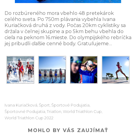
Do rozbúreného mora vbehlo 48 pretekárok
celého sveta. Po 750m plávania vybehla Ivana
Kuriačková druhá z vody. Počas 20km cyklistiky sa
držala v čelnej skupine a po 5km behu vbehla do
cieľa na peknom 16.mieste. Do olympijského rebríčka
jej pribudli ďaľšie cenné body. Gratuľujeme…
Ivana Kuriačková
Šport
Športové Podujatia
,
,
,
Športovné Podujatia
Triatlon
World Triathlon Cup
,
,
,
World Triathlon Cup 2022
MOHLO BY VÁS ZAUJÍMAŤ