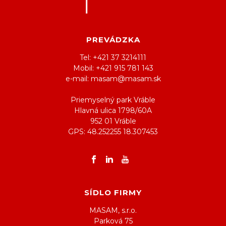
PREVÁDZKA
Tel: +421 37 3214111
Mobil: +421 915 781 143
e-mail: masam@masam.sk
Priemyselný park Vráble
Hlavná ulica 1798/60A
952 01 Vráble
GPS: 48.252255 18.307453
SÍDLO FIRMY
MASAM, s.r.o.
Parková 75