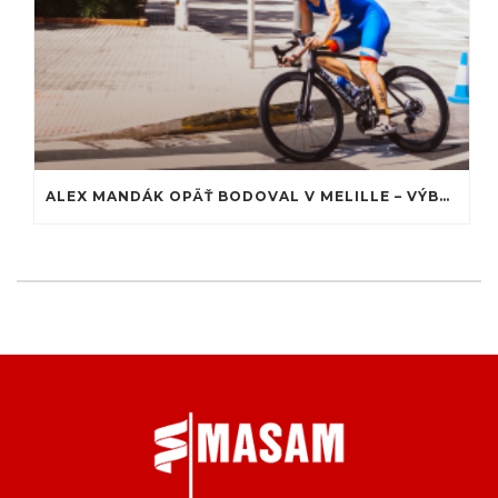
ALEX MANDÁK OPÄŤ BODOVAL V MELILLE – VÝBORNÉ 29. MIESTO MEDZI JUNIORMI A SILNÝ VÝKON V ŠTAFETE