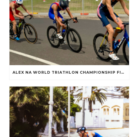
ALEX NA WORLD TRIATHLON CHAMPIONSHIP FINALS 2025 – WOLLONGONG, AUSTRÁLIA