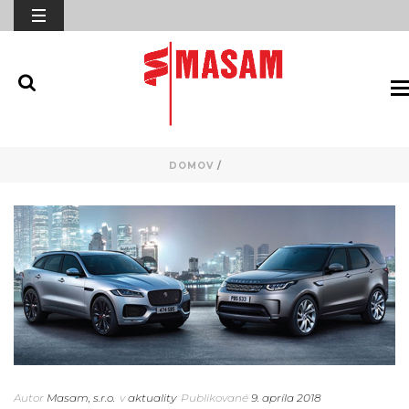
DOMOV
/
Autor
Masam, s.r.o.
v
aktuality
Publikované
9. apríla 2018