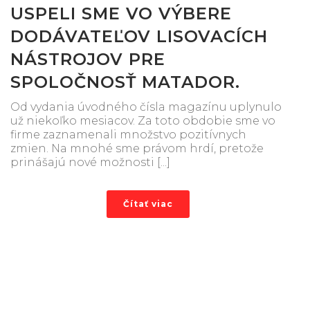
USPELI SME VO VÝBERE
DODÁVATEĽOV LISOVACÍCH
NÁSTROJOV PRE
SPOLOČNOSŤ MATADOR.
Od vydania úvodného čísla magazínu uplynulo
už niekoľko mesiacov. Za toto obdobie sme vo
firme zaznamenali množstvo pozitívnych
zmien. Na mnohé sme právom hrdí, pretože
prinášajú nové možnosti [...]
Čítať viac