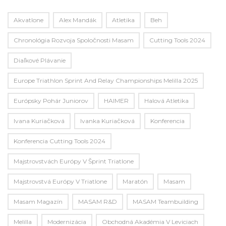
Akvatlone
Alex Mandák
Atletika
Beh
Chronológia Rozvoja Spoločnosti Masam
Cutting Tools 2024
Diaľkové Plávanie
Europe Triathlon Sprint And Relay Championships Melilla 2025
Európsky Pohár Juniorov
HAIMER
Halová Atletika
Ivana Kuriačková
Ivanka Kuriačková
Konferencia
Konferencia Cutting Tools 2024
Majstrovstvách Európy V Šprint Triatlone
Majstrovstvá Európy V Triatlone
Maratón
Masam
Masam Magazín
MASAM R&D
MASAM Teambuilding
Melilla
Modernizácia
Obchodná Akadémia V Leviciach