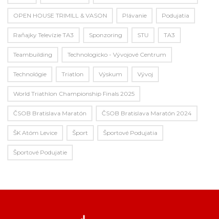
OPEN HOUSE TRIMILL & VASON
Plávanie
Podujatia
Raňajky Televízie TA3
Sponzoring
STU
TA3
Teambuilding
Technologicko - Vývojové Centrum
Technológie
Triatlon
Výskum
Vývoj
World Triathlon Championship Finals 2025
ČSOB Bratislava Maratón
ČSOB Bratislava Maratón 2024
ŠK Atóm Levice
Šport
Športové Podujatia
Športové Podujatie