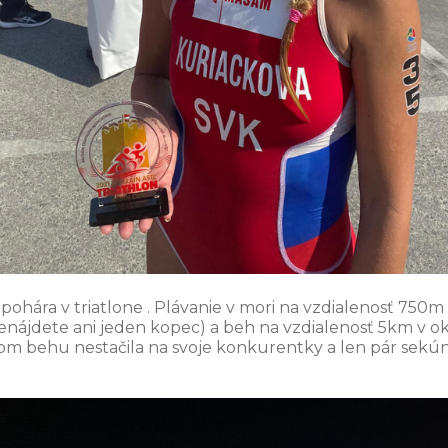
ohára v triatlone . Plávanie v mori na vzdialenosť 750m 
nenájdete ani jeden kopec) a beh na vzdialenosť 5km v okol
m behu nestačila na svoje konkurentky a len pár sekúnd