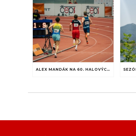
ALEX MANDÁK NA 60. HALOVÝCH MAJSTROVSTVÁCH SLOVENSKA: PREMIÉRA NA ATLETICKEJ DRÁHE