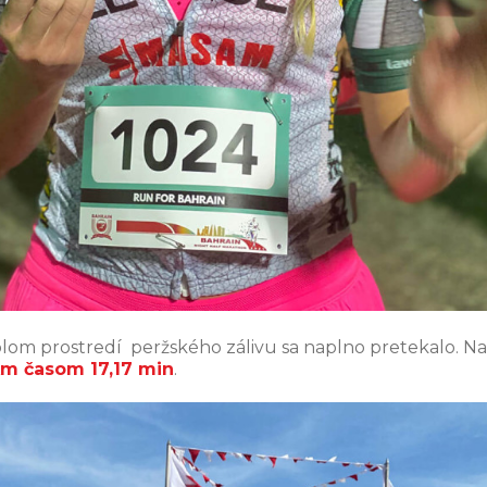
plom prostredí peržského zálivu sa naplno pretekalo
m časom 17,17 min
.