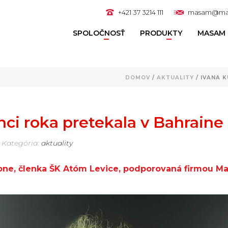
+421 37 3214 111
masam@ma
SPOLOČNOSŤ
PRODUKTY
MASAM 
DOMOV
/
AKTUALITY
/ IVANA 
nci roka pretekala v Bahraine
Kategória:
aktuality
tlone, členka ŠK Atóm Levice, podporovaná firmou M