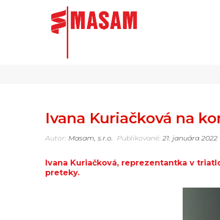
Ivana Kuriačková na ko
Autor:
Masam, s.r.o.
Publikované:
21. januára 2022
Ivana Kuriačková, reprezentantka v tria
preteky.