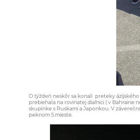
O týždeň neskôr sa konali preteky ázijského p
prebiehala na rovinatej diaľnici ( v Bahraine 
skupinke s Ruskami a Japonkou. V záverečno
peknom 5.mieste.