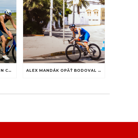
ALEX NA WORLD TRIATHLON CHAMPIONSHIP FINALS 2025 – WOLLONGONG, AUSTRÁLIA
ALEX MANDÁK OPÄŤ BODOVAL V MELILLE – VÝBORNÉ 29. MIESTO MEDZI JUNIORMI A SILNÝ VÝKON V ŠTAFETE