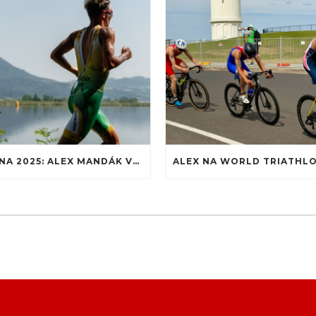
SEZÓNA 2025: ALEX MANDÁK VSTÚPIL MEDZI SVETOVÚ JUNIORSKÚ ELITU