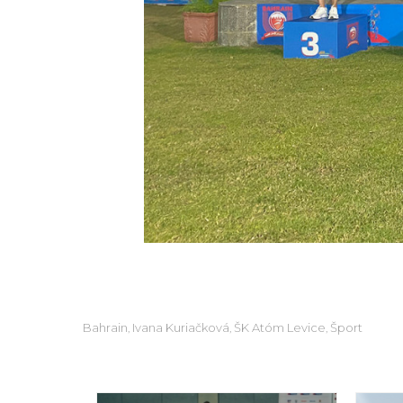
Bahrain
Ivana Kuriačková
ŠK Atóm Levice
Šport
,
,
,