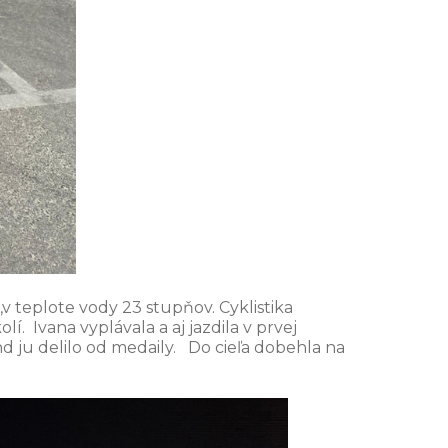
,v teplote vody 23 stupňov. Cyklistika
í. Ivana vyplávala a aj jazdila v prvej
 ju delilo od medaily. Do cieľa dobehla na