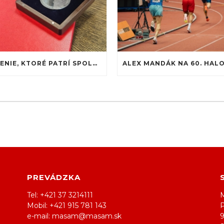
OCENENIE, KTORÉ PATRÍ SPOLUPRÁCI
PREVÁDZKA
Tel: +421 37 3214111
M
Mobil: +421 915 781 143
e-mail: masam@masam.sk