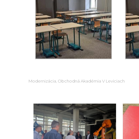
Modernizácia
Obchodná Akadémia V Leviciach
,