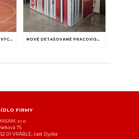
ALEX MANDÁK NA 60. HALOVÝCH MAJSTROVSTVÁCH SLOVENSKA: PREMIÉRA NA ATLETICKEJ DRÁHE
NOVÉ DETAŠOVANÉ PRACOVISKO MASAM NA PÔDE MTF STU
SÍDLO FIRMY
ASAM, s.r.o.
Parková 75
952 01 VRÁBLE, časť Dyčka