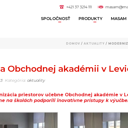
+421 37 3214 111
masam@ma
SPOLOČNOSŤ
PRODUKTY
MASAM 
DOMOV
/
AKTUALITY
/ MODERNIZ
a Obchodnej akadémii v Levi
23
Kategória:
aktuality
nizácia priestorov učebne Obchodnej akadémie v Le
me na školách podporili inovatívne prístupy k výučbe