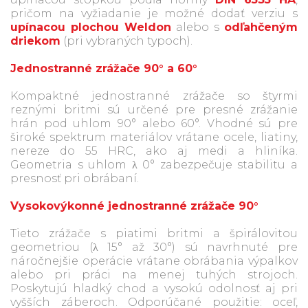
pričom na vyžiadanie je možné dodať verziu s
upínacou plochou Weldon
alebo s
odľahčeným
driekom
(pri vybraných typoch).
Jednostranné zrážače 90° a 60°
Kompaktné jednostranné zrážače so štyrmi
reznými britmi sú určené pre presné zrážanie
hrán pod uhlom 90° alebo 60°. Vhodné sú pre
široké spektrum materiálov vrátane ocele, liatiny,
nereze do 55 HRC, ako aj medi a hliníka.
Geometria s uhlom λ 0° zabezpečuje stabilitu a
presnosť pri obrábaní.
Vysokovýkonné jednostranné zrážače 90°
Tieto zrážače s piatimi britmi a špirálovitou
geometriou (λ 15° až 30°) sú navrhnuté pre
náročnejšie operácie vrátane obrábania výpalkov
alebo pri práci na menej tuhých strojoch.
Poskytujú hladký chod a vysokú odolnosť aj pri
vyšších záberoch. Odporúčané použitie: oceľ,