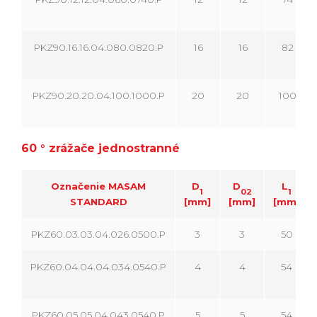
PKZ90.16.16.04.080.0820.P
16
16
82
PKZ90.20.20.04.100.1000.P
20
20
100
60 ° zrážače jednostranné
Označenie MASAM
D
D
L
1
02
1
STANDARD
[mm]
[mm]
[mm]
PKZ60.03.03.04.026.0500.P
3
3
50
PKZ60.04.04.04.034.0540.P
4
4
54
PKZ60.05.05.04.043.0540.P
5
5
54