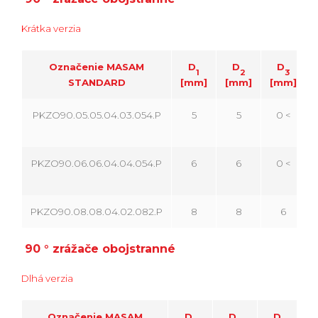
Krátka verzia
Označenie MASAM
D
D
D
1
2
3
STANDARD
[mm]
[mm]
[mm]
PKZO90.05.05.04.03.054.P
5
5
0 <
PKZO90.06.06.04.04.054.P
6
6
0 <
PKZO90.08.08.04.02.082.P
8
8
6
90 ° zrážače obojstranné
Dlhá verzia
Označenie MASAM
D
D
D