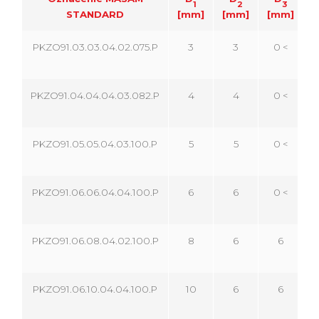
1
2
3
STANDARD
[mm]
[mm]
[mm]
[
PKZO91.03.03.04.02.075.P
3
3
0 <
PKZO91.04.04.04.03.082.P
4
4
0 <
PKZO91.05.05.04.03.100.P
5
5
0 <
PKZO91.06.06.04.04.100.P
6
6
0 <
PKZO91.06.08.04.02.100.P
8
6
6
PKZO91.06.10.04.04.100.P
10
6
6