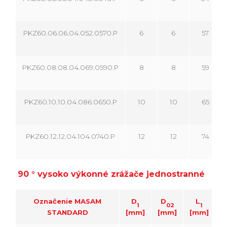
PKZ60.06.06.04.052.0570.P
6
6
57
PKZ60.08.08.04.069.0590.P
8
8
59
PKZ60.10.10.04.086.0650.P
10
10
65
PKZ60.12.12.04.104.0740.P
12
12
74
90 ° vysoko výkonné zrážače jednostranné
Označenie MASAM
D
D
L
1
02
1
STANDARD
[mm]
[mm]
[mm]
[