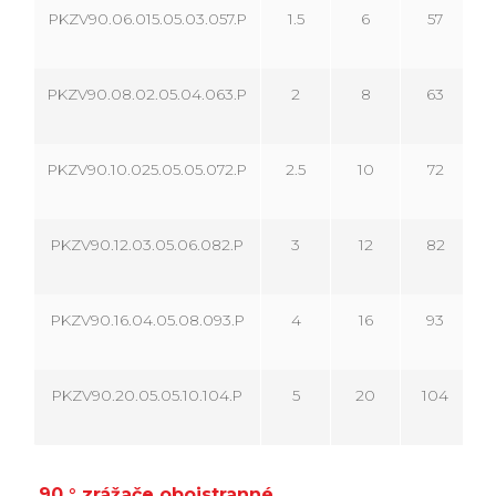
PKZV90.06.015.05.03.057.P
1.5
6
57
PKZV90.08.02.05.04.063.P
2
8
63
PKZV90.10.025.05.05.072.P
2.5
10
72
PKZV90.12.03.05.06.082.P
3
12
82
PKZV90.16.04.05.08.093.P
4
16
93
PKZV90.20.05.05.10.104.P
5
20
104
90 ° zrážače obojstranné