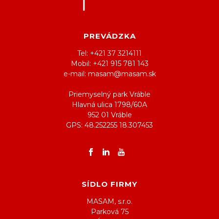
PREVÁDZKA
Tel: +421 37 3214111
Mobil: +421 915 781 143
e-mail: masam@masam.sk
Priemyselný park Vráble
Hlavná ulica 1798/60A
952 01 Vráble
GPS: 48.252255 18.307453
SÍDLO FIRMY
MASAM, s.r.o.
Parková 75