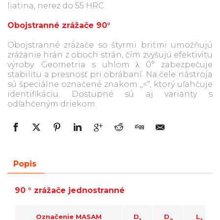
liatina, nerez do 55 HRC
Obojstranné zrážače 90°
Obojstranné zrážače so štyrmi britmi umožňujú
zrážanie hrán z oboch strán, čím zvyšujú efektivitu
výroby. Geometria s uhlom λ 0° zabezpečuje
stabilitu a presnosť pri obrábaní. Na čele nástroja
sú špeciálne označené znakom „<“, ktorý uľahčuje
identifikáciu. Dostupné sú aj varianty s
odľahčeným driekom.
Popis
90 ° zrážače jednostranné
Označenie MASAM
D
D
L