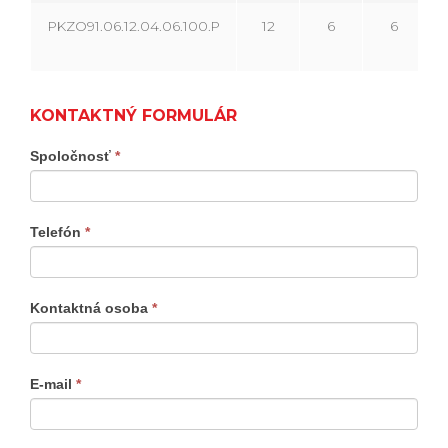
PKZO91.06.12.04.06.100.P
12
6
6
KONTAKTNÝ FORMULÁR
Kontaktný
Spoločnosť
*
formulár
produkty
Telefón
*
Kontaktná osoba
*
E-mail
*