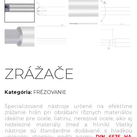
ZRÁŽAČE
Kategória:
FRÉZOVANIE
Špecializované nástroje určené na efektívne
zrážanie hrán pri obrábaní rôznych materiálov.
ideálne pre ocele, liatinu, nerezové ocele, ako aj
neželezné materiály (meď a hliník). Všetky
nástroje sú štandardne dodávané s hladkou
upínacou stopkou podľa normy
DIN 6535 HA
,