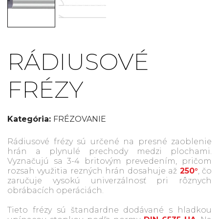
RÁDIUSOVÉ
FRÉZY
Kategória:
FRÉZOVANIE
Rádiusové frézy sú určené na presné zaoblenie
hrán a plynulé prechody medzi plochami.
Vyznačujú sa 3-4 britovým prevedením, pričom
rozsah využitia rezných hrán dosahuje až
250°
, čo
zaručuje vysokú univerzálnosť pri rôznych
obrábacích operáciách.
Tieto frézy sú štandardne dodávané s hladkou