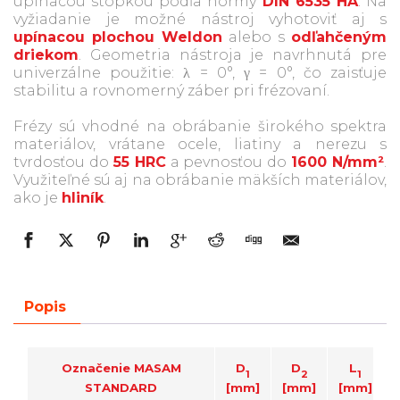
upínacou stopkou podľa normy
DIN 6535 HA
. Na
vyžiadanie je možné nástroj vyhotoviť aj s
upínacou plochou Weldon
alebo s
odľahčeným
driekom
. Geometria nástroja je navrhnutá pre
univerzálne použitie: λ = 0°, γ = 0°, čo zaisťuje
stabilitu a rovnomerný záber pri frézovaní.
Frézy sú vhodné na obrábanie širokého spektra
materiálov, vrátane ocele, liatiny a nerezu s
tvrdosťou do
55 HRC
a pevnosťou do
1600 N/mm²
.
Využiteľné sú aj na obrábanie mäkších materiálov,
ako je
hliník
.
Popis
Označenie
MASAM
D
D
L
1
2
1
STANDARD
[mm]
[mm]
[mm]