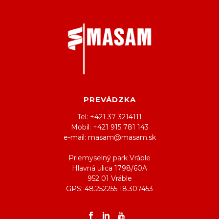
PREVÁDZKA
Tel: +421 37 3214111
Mobil: +421 915 781 143
e-mail: masam@masam.sk
Priemyselný park Vráble
Hlavná ulica 1798/60A
952 01 Vráble
GPS: 48.252255 18.307453