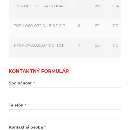
PKSK.080.020.04.6.0.104.P
8
20
104
PKSK.060.022.04.8.0.110.P
6
22
110
PKSK.070.025.04.9.0.110.P
7
25
110
KONTAKTNÝ FORMULÁR
Kontaktný
Spoločnosť
*
formulár
produkty
Telefón
*
Kontaktná osoba
*