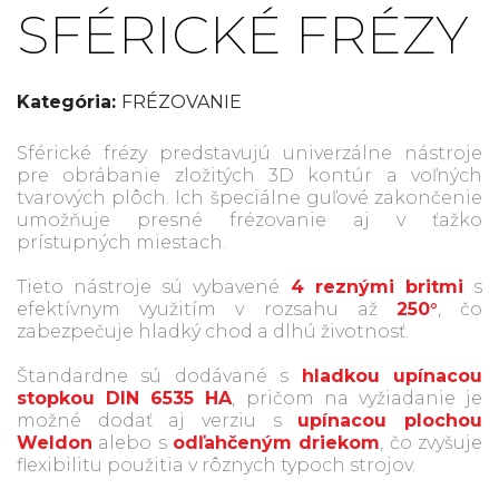
SFÉRICKÉ FRÉZY
Kategória:
FRÉZOVANIE
Sférické frézy predstavujú univerzálne nástroje
pre obrábanie zložitých 3D kontúr a voľných
tvarových plôch. Ich špeciálne guľové zakončenie
umožňuje presné frézovanie aj v ťažko
prístupných miestach.
Tieto nástroje sú vybavené
4 reznými britmi
s
efektívnym využitím v rozsahu až
250°
, čo
zabezpečuje hladký chod a dlhú životnosť.
Štandardne sú dodávané s
hladkou upínacou
stopkou DIN 6535 HA
, pričom na vyžiadanie je
možné dodať aj verziu s
upínacou plochou
Weldon
alebo s
odľahčeným driekom
, čo zvyšuje
flexibilitu použitia v rôznych typoch strojov.