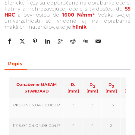
Sférické frézy sú odporúčané na obrábanie ocele,
liatiny a nehrdzavejúcej ocele s tvrdosťou do
55
HRC
a pevnosťou do
1600 N/mm²
. Vďaka svojej
univerzálnosti sú vhodné aj na obrábanie
mäkších materiálov, ako je
hliník
.
Popis
Označenie MASAM
D
D
D
L
1
2
3
1
STANDARD
[mm]
[mm]
[mm]
[mm
PKS.03.03.04.06.060.P
3
3
1.5
60
PKS.04.04.04.08.054.P
4
4
2
54