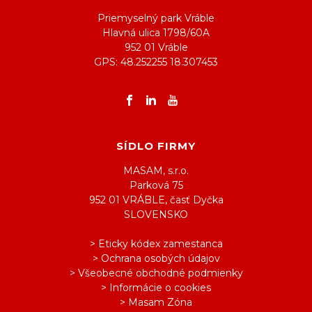
Priemyselný park Vráble
Hlavná ulica 1798/60A
952 01 Vráble
GPS: 48.252255 18.307453
SÍDLO FIRMY
MASAM, s.r.o.
Parková 75
952 01 VRÁBLE, časť Dyčka
SLOVENSKO
> Eticky kódex zamestanca
> Ochrana osobých údajov
> Všeobecné obchodné podmienky
> Informácie o cookies
> Masam Zóna