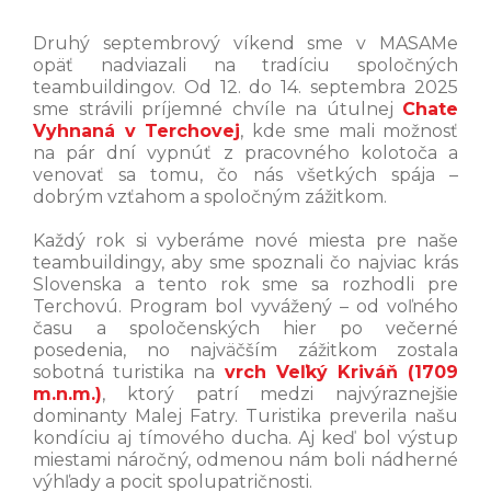
Druhý septembrový víkend sme v MASAMe
opäť nadviazali na tradíciu spoločných
teambuildingov. Od 12. do 14. septembra 2025
sme strávili príjemné chvíle na útulnej
Chate
Vyhnaná v Terchovej
, kde sme mali možnosť
na pár dní vypnúť z pracovného kolotoča a
venovať sa tomu, čo nás všetkých spája –
dobrým vzťahom a spoločným zážitkom.
Každý rok si vyberáme nové miesta pre naše
teambuildingy, aby sme spoznali čo najviac krás
Slovenska a tento rok sme sa rozhodli pre
Terchovú. Program bol vyvážený – od voľného
času a spoločenských hier po večerné
posedenia, no najväčším zážitkom zostala
sobotná turistika na
vrch Veľký Kriváň (1709
m.n.m.)
, ktorý patrí medzi najvýraznejšie
dominanty Malej Fatry. Turistika preverila našu
kondíciu aj tímového ducha. Aj keď bol výstup
miestami náročný, odmenou nám boli nádherné
výhľady a pocit spolupatričnosti.