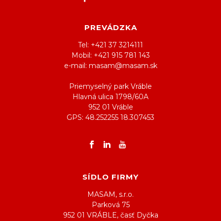
PREVÁDZKA
Tel: +421 37 3214111
Mobil: +421 915 781 143
e-mail: masam@masam.sk
Priemyselný park Vráble
Hlavná ulica 1798/60A
952 01 Vráble
GPS: 48.252255 18.307453
SÍDLO FIRMY
MASAM, s.r.o.
Parková 75
952 01 VRÁBLE, časť Dyčka