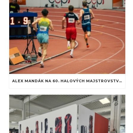
ALEX MANDÁK NA 60. HALOVÝCH MAJSTROVSTVÁCH SLOVENSKA: PREMIÉRA NA ATLETICKEJ DRÁHE