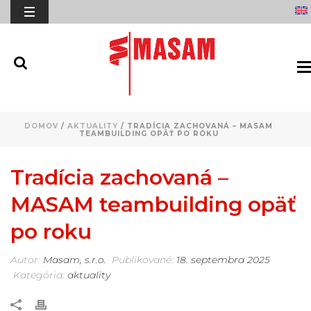
DOMOV
/
AKTUALITY
/ TRADÍCIA ZACHOVANÁ – MASAM
TEAMBUILDING OPÄŤ PO ROKU
Tradícia zachovaná –
MASAM teambuilding opäť
po roku
Autor:
Masam, s.r.o.
Publikované:
18. septembra 2025
Kategória:
aktuality