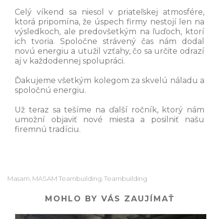
Celý víkend sa niesol v priateľskej atmosfére,
ktorá pripomína, že úspech firmy nestojí len na
výsledkoch, ale predovšetkým na ľuďoch, ktorí
ich tvoria. Spoločne strávený čas nám dodal
novú energiu a utužil vzťahy, čo sa určite odrazí
aj v každodennej spolupráci.
Ďakujeme všetkým kolegom za skvelú náladu a
spoločnú energiu.
Už teraz sa tešíme na ďalší ročník, ktorý nám
umožní objaviť nové miesta a posilniť našu
firemnú tradíciu.
Masam
MASAM Teambuilding
Teambuilding
,
,
MOHLO BY VÁS ZAUJÍMAŤ