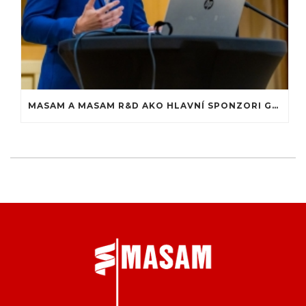
MASAM A MASAM R&D AKO HLAVNÍ SPONZORI GALAVEČERA MEDZINÁRODNEJ KONFERENCIE AGBRP V BRATISLAVE