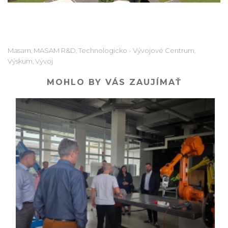
Masam
MASAM R&D
Technologicko - Vývojové Centrum
,
,
,
Výskum
Vývoj
,
MOHLO BY VÁS ZAUJÍMAŤ