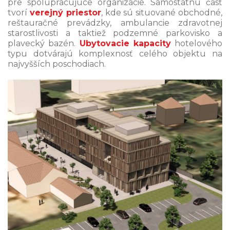
pre spolupracujúce organizácie. Samostatnú časť
tvorí
verejný priestor
, kde sú situované obchodné,
reštauračné prevádzky, ambulancie zdravotnej
starostlivosti a taktiež podzemné parkovisko a
plavecký bazén.
Ubytovacie kapacity
hotelového
typu dotvárajú komplexnosť celého objektu na
najvyšších poschodiach.