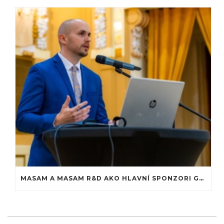
MASAM A MASAM R&D AKO HLAVNÍ SPONZORI GALAVEČERA MEDZINÁRODNEJ KONFERENCIE AGBRP V BRATISLAVE