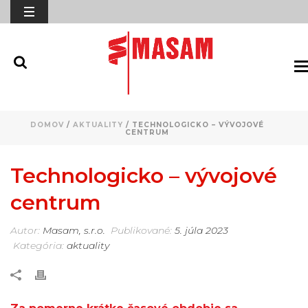
DOMOV
/
AKTUALITY
/ TECHNOLOGICKO – VÝVOJOVÉ
CENTRUM
Technologicko – vývojové
centrum
Autor:
Masam, s.r.o.
Publikované:
5. júla 2023
Kategória:
aktuality