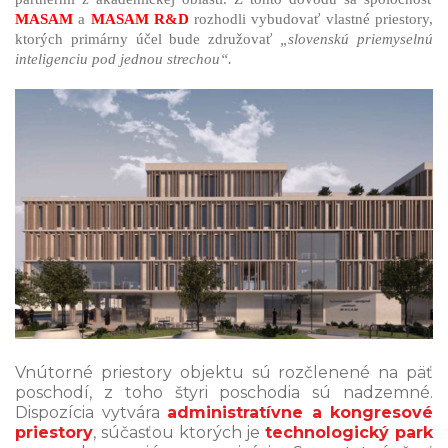
MASAM
a
MASAM R&D
rozhodli vybudovať vlastné priestory,
ktorých primárny účel bude združovať
„slovenskú priemyselnú
inteligenciu pod jednou strechou“.
Vnútorné priestory objektu sú rozčlenené na päť
poschodí, z toho štyri poschodia sú nadzemné.
Dispozícia vytvára
administratívne a kongresové
priestory
, súčasťou ktorých je
technologický park