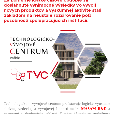
Za pomerne krátke časové obdobie sa
dosiahnuté výnimočné výsledky vo vývoji
nových produktov a výskumnej aktivite stali
základom na neustále rozširovanie poľa
pôsobnosti spolupracujúcich inštitúcií.
Technologicko – vývojové centrum predstavuje logické vyústenie
aktívnej vedeckej a vývojovej činnosti medzi
MASAM R&D
a
partnermi z akademickej oblasti. Z tohto dôvodu sa spoločnosť