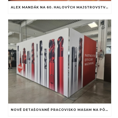
ALEX MANDÁK NA 60. HALOVÝCH MAJSTROVSTVÁCH SLOVENSKA: PREMIÉRA NA ATLETICKEJ DRÁHE
NOVÉ DETAŠOVANÉ PRACOVISKO MASAM NA PÔDE MTF STU