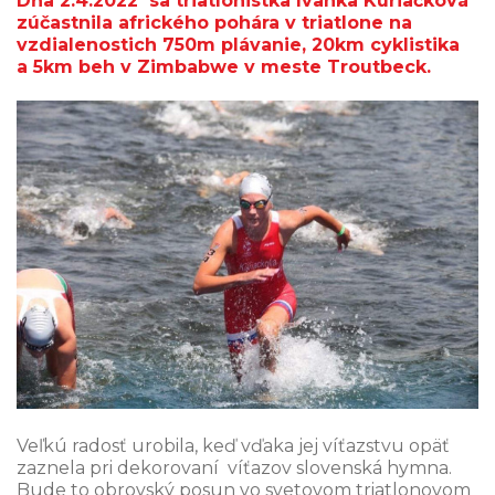
Dňa 2.4.2022 sa triatlonistka Ivanka Kuriačková
zúčastnila afrického pohára v triatlone na
vzdialenostich 750m plávanie, 20km cyklistika
a 5km beh v Zimbabwe v meste Troutbeck.
Veľkú radosť urobila, keď vďaka jej víťazstvu opäť
zaznela pri dekorovaní víťazov slovenská hymna.
Bude to obrovský posun vo svetovom triatlonovom