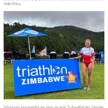
rebríčku.
Víťazom spomedzi mužov sa stal Juhoafričan Jannie