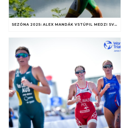
SEZÓNA 2025: ALEX MANDÁK VSTÚPIL MEDZI SVETOVÚ JUNIORSKÚ ELITU