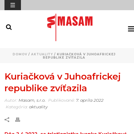
DOMOV
/
AKTUALITY
/ KURIAČKOVÁ V JUHOAFRICKEJ
REPUBLIKE ZVÍŤAZILA
Kuriačková v Juhoafrickej
republike zvíťazila
Autor:
Masam, s.r.o.
Publikované:
7. apríla 2022
Kategória:
aktuality