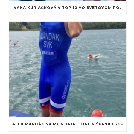
IVANA KURIAČKOVÁ V TOP 10 VO SVETOVOM POHÁRI V TRIATLONE
ALEX MANDÁK NA ME V TRIATLONE V ŠPANIELSKU