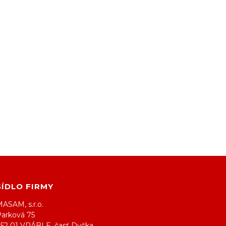
SÍDLO FIRMY
ASAM, s.r.o.
Parková 75
952 01 VRÁBLE, časť Dyčka