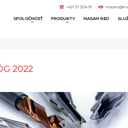
+421 37 3214 111
masam@ma
SPOLOČNOSŤ
PRODUKTY
MASAM R&D
SLU
G 2022