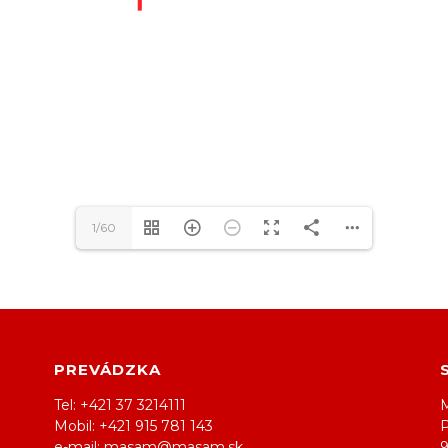
1/60
PREVÁDZKA
Tel: +421 37 3214111
M
Mobil: +421 915 781 143
e-mail: masam@masam.sk