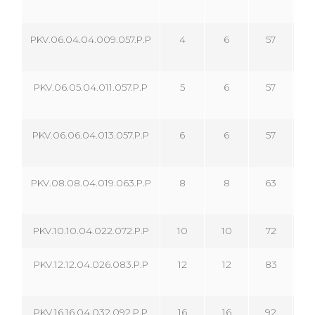
PKV.06.04.04.009.057.P.P
4
6
57
PKV.06.05.04.011.057.P.P
5
6
57
1
PKV.06.06.04.013.057.P.P
6
6
57
1
PKV.08.08.04.019.063.P.P
8
8
63
1
PKV.10.10.04.022.072.P.P
10
10
72
2
PKV.12.12.04.026.083.P.P
12
12
83
2
PKV.16.16.04.032.092.P.P
16
16
92
3