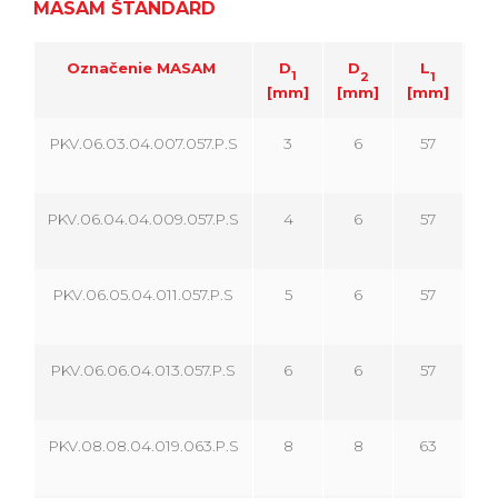
MASAM ŠTANDARD
Označenie MASAM
D
D
L
1
2
1
[mm]
[mm]
[mm]
[m
PKV.06.03.04.007.057.P.S
3
6
57
PKV.06.04.04.009.057.P.S
4
6
57
PKV.06.05.04.011.057.P.S
5
6
57
1
PKV.06.06.04.013.057.P.S
6
6
57
1
PKV.08.08.04.019.063.P.S
8
8
63
1