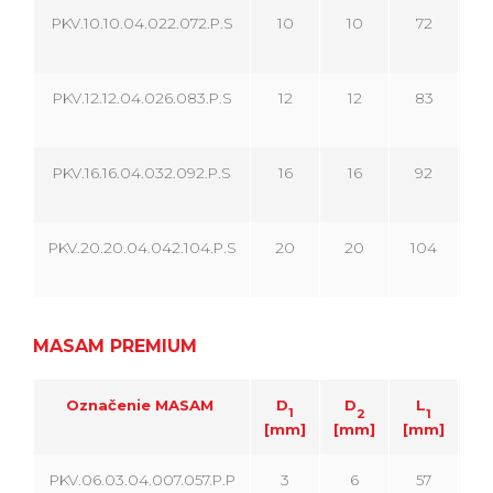
PKV.10.10.04.022.072.P.S
10
10
72
2
PKV.12.12.04.026.083.P.S
12
12
83
2
PKV.16.16.04.032.092.P.S
16
16
92
3
PKV.20.20.04.042.104.P.S
20
20
104
4
MASAM PREMIUM
Označenie MASAM
D
D
L
1
2
1
[mm]
[mm]
[mm]
[m
PKV.06.03.04.007.057.P.P
3
6
57