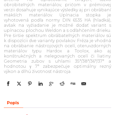
obrobiteľných materiálov, pričom v prémiovej
verzii dosahuje vynikajúce výsledky aj pri obrábaní
mäkších materiálov. Upínacia stopka je
vyhotovená podľa normy DIN 6535 HA (hladká),
avšak na vyžiadanie je možné dodať variant s
upínacou plochou Weldon a s odľahčením drieku.
Pre širšie spektrum obrábateľných materiálov sú
k dispozícii dve varianty povlakov. Fréza je vhodná
na obrábanie nástrojových ocelí, oteruvzdorných
materiálov typu Hardox a Toolox, ako aj
konštrukčných a nelegovaných ocelí či liatiny.
Geometria zubov s uhlami 35°/38°/36°/37° a
hodnotou γ 7° zabezpečuje optimálny rezný
výkon a dlhú životnosť nástroja.
Popis