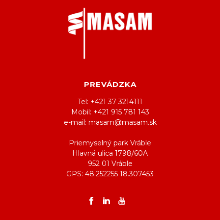
PREVÁDZKA
Tel: +421 37 3214111
Mobil: +421 915 781 143
e-mail: masam@masam.sk
Priemyselný park Vráble
Hlavná ulica 1798/60A
952 01 Vráble
GPS: 48.252255 18.307453