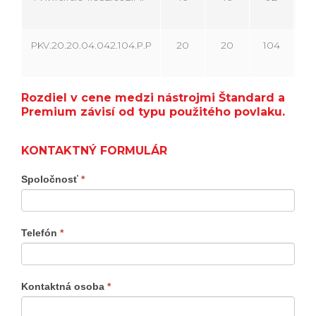
PKV.20.20.04.042.104.P.P
20
20
104
4
Rozdiel v cene medzi nástrojmi Štandard a
Premium závisí od typu použitého povlaku.
KONTAKTNÝ FORMULÁR
Kontaktný
Spoločnosť
*
formulár
produkty
Telefón
*
Kontaktná osoba
*