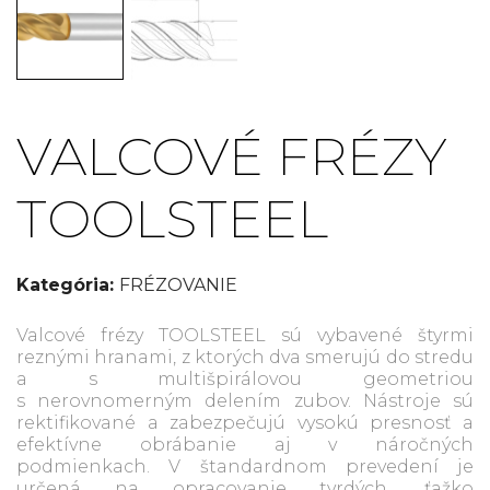
VALCOVÉ FRÉZY
TOOLSTEEL
Kategória:
FRÉZOVANIE
Valcové frézy TOOLSTEEL sú vybavené štyrmi
reznými hranami, z ktorých dva smerujú do stredu
a s multišpirálovou geometriou
s nerovnomerným delením zubov. Nástroje sú
rektifikované a zabezpečujú vysokú presnosť a
efektívne obrábanie aj v náročných
podmienkach. V štandardnom prevedení je
určená na opracovanie tvrdých, ťažko