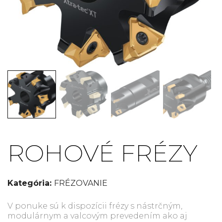
ROHOVÉ FRÉZY
Kategória:
FRÉZOVANIE
V ponuke sú k dispozícii frézy s nástrčným,
modulárnym a valcovým prevedením ako aj