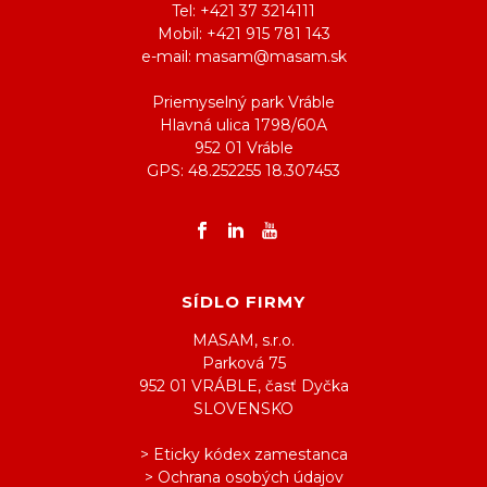
Tel: +421 37 3214111
Mobil: +421 915 781 143
e-mail: masam@masam.sk
Priemyselný park Vráble
Hlavná ulica 1798/60A
952 01 Vráble
GPS: 48.252255 18.307453
SÍDLO FIRMY
MASAM, s.r.o.
Parková 75
952 01 VRÁBLE, časť Dyčka
SLOVENSKO
> Eticky kódex zamestanca
> Ochrana osobých údajov