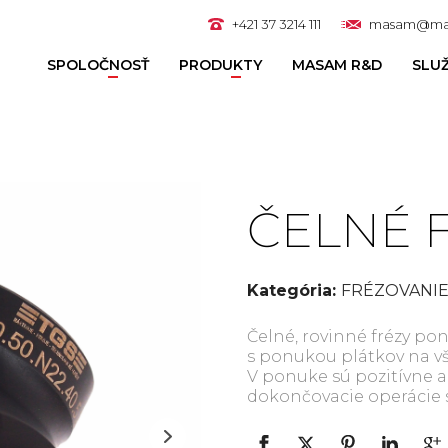
+421 37 3214 111
masam@ma
SPOLOČNOSŤ
PRODUKTY
MASAM R&D
SLU
ČELNÉ 
Kategória:
FRÉZOVANI
Čelné, rovinné frézy p
s ponukou plátkov na v
V ponuke sú pozitívne a
dokončovacie operácie 