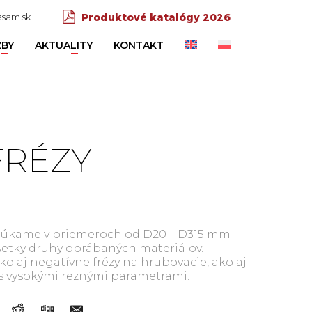
sam.sk
Produktové katalógy 2026
ŽBY
AKTUALITY
KONTAKT
FRÉZY
E
onúkame v priemeroch od D20 – D315 mm
šetky druhy obrábaných materiálov.
ko aj negatívne frézy na hrubovacie, ako aj
s vysokými reznými parametrami.