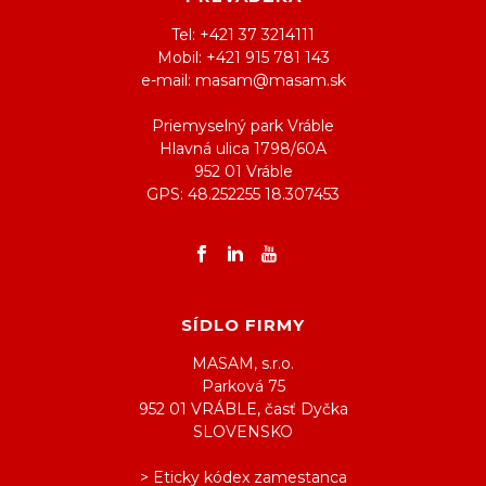
Tel: +421 37 3214111
Mobil: +421 915 781 143
e-mail: masam@masam.sk
Priemyselný park Vráble
Hlavná ulica 1798/60A
952 01 Vráble
GPS: 48.252255 18.307453
SÍDLO FIRMY
MASAM, s.r.o.
Parková 75
952 01 VRÁBLE, časť Dyčka
SLOVENSKO
> Eticky kódex zamestanca