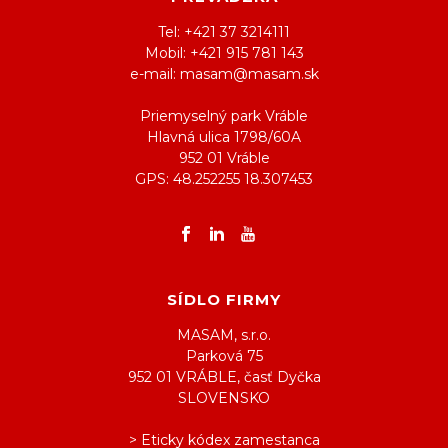
Tel: +421 37 3214111
Mobil: +421 915 781 143
e-mail: masam@masam.sk
Priemyselný park Vráble
Hlavná ulica 1798/60A
952 01 Vráble
GPS: 48.252255 18.307453
SÍDLO FIRMY
MASAM, s.r.o.
Parková 75
952 01 VRÁBLE, časť Dyčka
SLOVENSKO
> Eticky kódex zamestanca