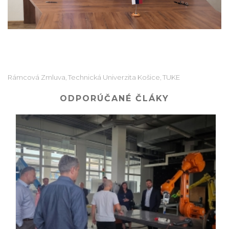
Rámcová Zmluva
Technická Univerzita Košice
TUKE
,
,
ODPORÚČANÉ ČLÁKY