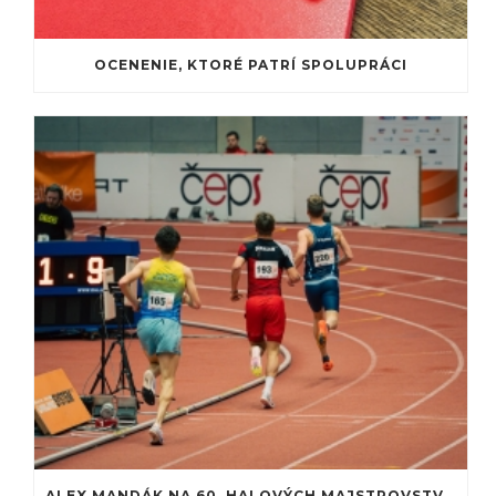
OCENENIE, KTORÉ PATRÍ SPOLUPRÁCI
ALEX MANDÁK NA 60. HALOVÝCH MAJSTROVSTVÁCH SLOVENSKA: PREMIÉRA NA ATLETICKEJ DRÁHE