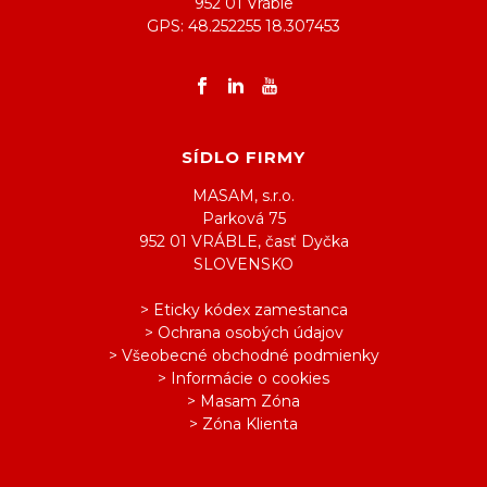
952 01 Vráble
GPS: 48.252255 18.307453
SÍDLO FIRMY
MASAM, s.r.o.
Parková 75
952 01 VRÁBLE, časť Dyčka
SLOVENSKO
> Eticky kódex zamestanca
> Ochrana osobých údajov
> Všeobecné obchodné podmienky
> Informácie o cookies
> Masam Zóna
> Zóna Klienta