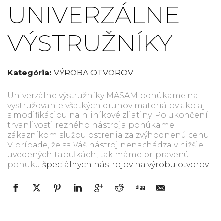
UNIVERZÁLNE
VÝSTRUŽNÍKY
Kategória:
VÝROBA OTVOROV
Univerzálne výstružníky MASAM ponúkame na
vystružovanie všetkých druhov materiálov ako aj
s modifikáciou na hliníkové zliatiny. Po ukončení
trvanlivosti rezného nástroja ponúkame
zákazníkom službu ostrenia za zvýhodnenú cenu.
V prípade, že sa Váš nástroj nenachádza v nižšie
uvedených tabuľkách, tak máme pripravenú
ponuku
špeciálnych nástrojov na výrobu otvorov
.