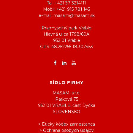
Tel: +421 37 3214111
Mobil: +421 915 781 143
e-mail: masam@masam.sk
Priemyselný park Vráble
Hlavná ulica 1798/60A
952 01 Vráble
GPS: 48.252255 18.307453
SÍDLO FIRMY
MASAM, s.r.o.
Parková 75
952 01 VRÁBLE, časť Dyčka
SLOVENSKO
> Eticky kódex zamestanca
> Ochrana osobých údajov