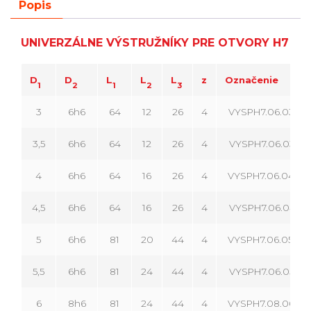
Popis
UNIVERZÁLNE VÝSTRUŽNÍKY PRE OTVORY H7
D
D
L
L
L
z
Označenie
1
2
1
2
3
3
6h6
64
12
26
4
VYSPH7.06.030.04
3,5
6h6
64
12
26
4
VYSPH7.06.035.04
4
6h6
64
16
26
4
VYSPH7.06.040.04
4,5
6h6
64
16
26
4
VYSPH7.06.045.04
5
6h6
81
20
44
4
VYSPH7.06.050.04
5,5
6h6
81
24
44
4
VYSPH7.06.055.04
6
8h6
81
24
44
4
VYSPH7.08.060.04