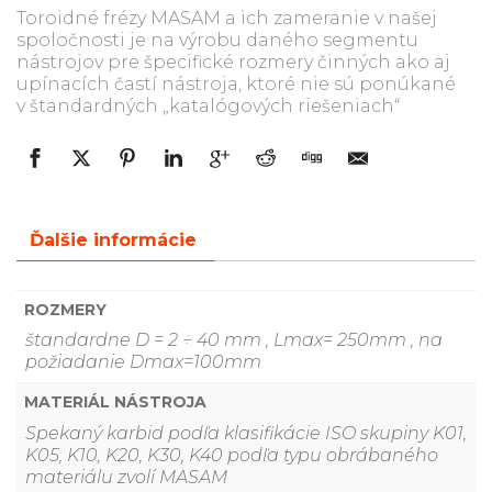
Toroidné frézy MASAM a ich zameranie v našej
spoločnosti je na výrobu daného segmentu
nástrojov pre špecifické rozmery činných ako aj
upínacích častí nástroja, ktoré nie sú ponúkané
v štandardných „katalógových riešeniach“
Ďalšie informácie
ROZMERY
štandardne D = 2 ÷ 40 mm , Lmax= 250mm , na
požiadanie Dmax=100mm
MATERIÁL NÁSTROJA
Spekaný karbid podľa klasifikácie ISO skupiny K01,
K05, K10, K20, K30, K40 podľa typu obrábaného
materiálu zvolí MASAM