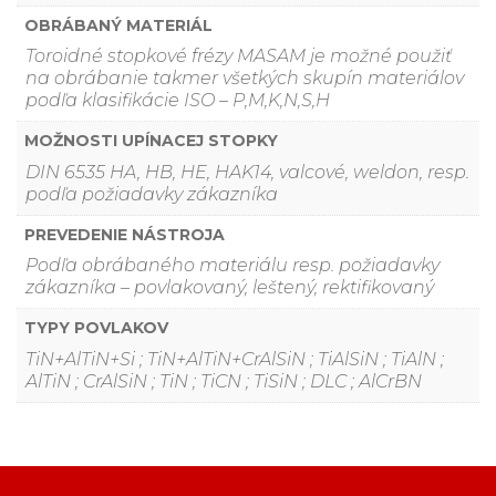
OBRÁBANÝ MATERIÁL
Toroidné stopkové frézy MASAM je možné použiť
na obrábanie takmer všetkých skupín materiálov
podľa klasifikácie ISO – P,M,K,N,S,H
MOŽNOSTI UPÍNACEJ STOPKY
DIN 6535 HA, HB, HE, HAK14, valcové, weldon, resp.
podľa požiadavky zákazníka
PREVEDENIE NÁSTROJA
Podľa obrábaného materiálu resp. požiadavky
zákazníka – povlakovaný, leštený, rektifikovaný
TYPY POVLAKOV
TiN+AlTiN+Si ; TiN+AlTiN+CrAlSiN ; TiAlSiN ; TiAlN ;
AlTiN ; CrAlSiN ; TiN ; TiCN ; TiSiN ; DLC ; AlCrBN