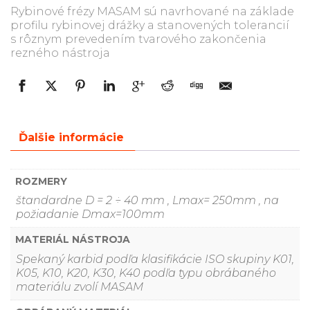
Rybinové frézy MASAM sú navrhované na základe
profilu rybinovej drážky a stanovených tolerancií
s rôznym prevedením tvarového zakončenia
rezného nástroja
Ďalšie informácie
ROZMERY
štandardne D = 2 ÷ 40 mm , Lmax= 250mm , na
požiadanie Dmax=100mm
MATERIÁL NÁSTROJA
Spekaný karbid podľa klasifikácie ISO skupiny K01,
K05, K10, K20, K30, K40 podľa typu obrábaného
materiálu zvolí MASAM