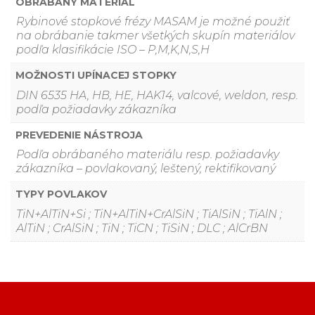
OBRÁBANÝ MATERIÁL
Rybinové stopkové frézy MASAM je možné použiť
na obrábanie takmer všetkých skupín materiálov
podľa klasifikácie ISO – P,M,K,N,S,H
MOŽNOSTI UPÍNACEJ STOPKY
DIN 6535 HA, HB, HE, HAK14, valcové, weldon, resp.
podľa požiadavky zákazníka
PREVEDENIE NÁSTROJA
Podľa obrábaného materiálu resp. požiadavky
zákazníka – povlakovaný, leštený, rektifikovaný
TYPY POVLAKOV
TiN+AlTiN+Si ; TiN+AlTiN+CrAlSiN ; TiAlSiN ; TiAlN ;
AlTiN ; CrAlSiN ; TiN ; TiCN ; TiSiN ; DLC ; AlCrBN