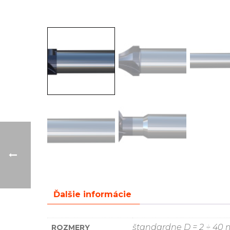
Ďalšie informácie
štandardne D = 2 ÷ 4
ROZMERY