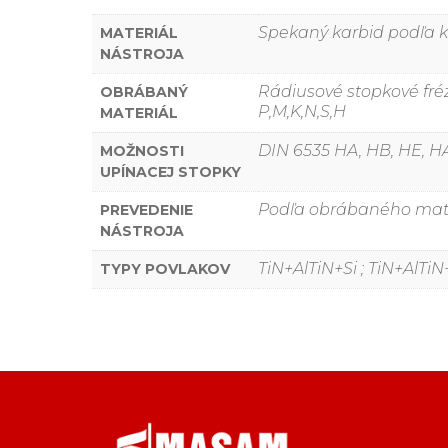
Spekaný karbid podľa kl
MATERIÁL
NÁSTROJA
Rádiusové stopkové fré
OBRÁBANÝ
P,M,K,N,S,H
MATERIÁL
DIN 6535 HA, HB, HE, HA
MOŽNOSTI
UPÍNACEJ STOPKY
Podľa obrábaného materi
PREVEDENIE
NÁSTROJA
TiN+AlTiN+Si ; TiN+AlTiN+C
TYPY POVLAKOV