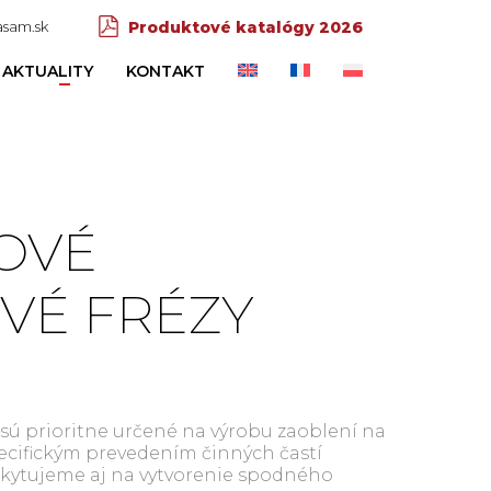
sam.sk
Produktové katalógy 2026
AKTUALITY
KONTAKT
OVÉ
VÉ FRÉZY
E
sú prioritne určené na výrobu zaoblení na
cifickým prevedením činných častí
skytujeme aj na vytvorenie spodného