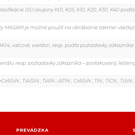
asifikácie ISO skupiny K01, K05, K10, K20, K30, K40 po
zy MASAM je možné použiť na obrábanie takmer všetkých 
K14, valcové, weldon, resp. podľa požiadavky zákazníka
álu resp. požiadavky zákazníka – povlakovaný, leštený,
rAlSiN ; TiAlSiN ; TiAlN ; AlTiN ; CrAlSiN ; TiN ; TiCN ; TiSiN
PREVÁDZKA