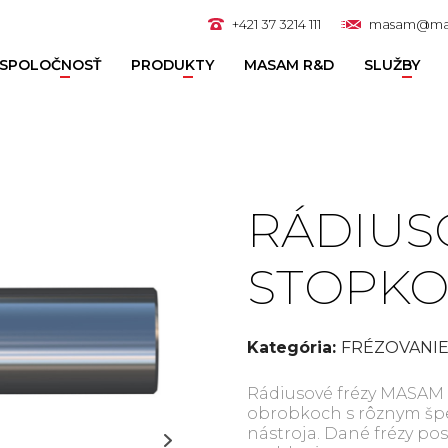
+421 37 3214 111
masam@ma
SPOLOČNOSŤ
PRODUKTY
MASAM R&D
SLUŽBY
RÁDIUS
STOPKO
Kategória:
FRÉZOVANI
Rádiusové frézy MASAM 
obrobkoch s rôznym špe
nástroja. Dané frézy po