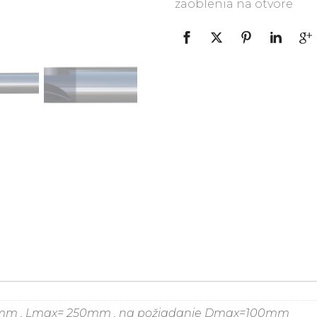
zaoblenia na otvore
0 mm , Lmax= 250mm , na požiadanie Dmax=100mm