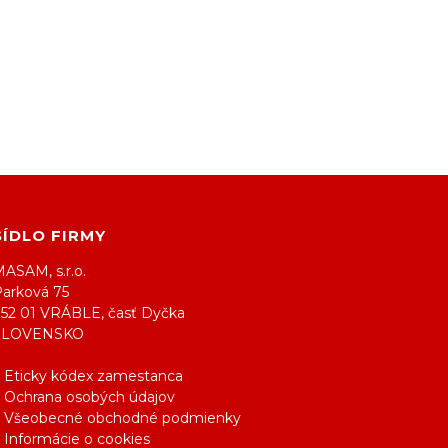
SÍDLO FIRMY
ASAM, s.r.o.
Parková 75
952 01 VRÁBLE, časť Dyčka
SLOVENSKO
> Eticky kódex zamestanca
> Ochrana osobých údajov
> Všeobecné obchodné podmienky
 Informácie o cookies