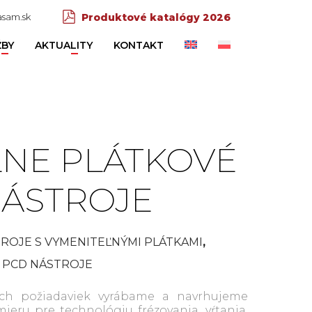
sam.sk
Produktové katalógy 2026
ŽBY
AKTUALITY
KONTAKT
LNE PLÁTKOVÉ
NÁSTROJE
ROJE S VYMENITEĽNÝMI PLÁTKAMI
,
A PCD NÁSTROJE
ych požiadaviek vyrábame a navrhujeme
ieru pre technológiu frézovania, vŕtania,