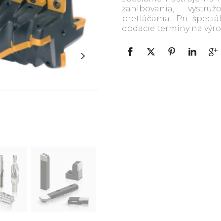
zahlbovania, vystru
pretláčania. Pri špec
dodacie termíny na výrob