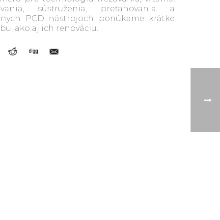
žovania, sústruženia, preťahovania a
iálnych PCD nástrojoch ponúkame krátke
u, ako aj ich renováciu.