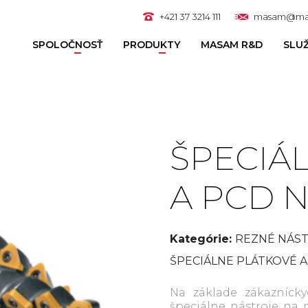
+421 37 3214 111
masam@ma
SPOLOČNOSŤ
PRODUKTY
MASAM R&D
SLU
ŠPECIÁ
A PCD 
Kategórie:
REZNÉ NÁST
ŠPECIÁLNE PLÁTKOVÉ 
Na základe zákazníck
špeciálne nástroje na m