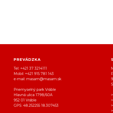
PREVÁDZKA
Tel: +421 37 3214111
M
Mobil: +421 915 781 143
e-mail: masam@masam.sk
Priemyselný park Vráble
Hlavná ulica 1798/60A
952 01 Vráble
GPS: 48.252255 18.307453
>