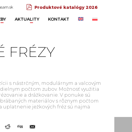
sam.sk
Produktové katalógy 2026
ŽBY
AKTUALITY
KONTAKT
É FRÉZY
E
ozícii s nástrčným, modulárnym a valcovým
zdielnym počtom zubov. Možnosť využitia
frézovanie a drážkovanie. V ponuke sú
 obrábaných materiálov s rôznym počtom
 a uplatnenie ježkových fréz sú najmä