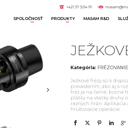
+421 37 3214 111
masam@ma
SPOLOČNOSŤ
PRODUKTY
MASAM R&D
SLU
JEŽKOV
Kategória:
FRÉZOVANI
Ježkové frézy sú k disp
prevedením, ako aj s ro
fréz je na čelné, bočné 
plátky na všetky druhy
rezných hrán. Aplikácia
hrubovacie operácie.