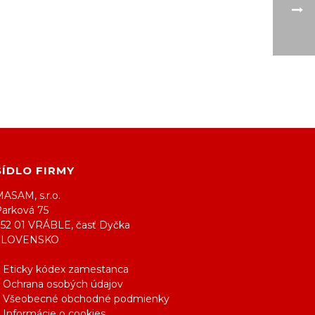
SÍDLO FIRMY
ASAM, s.r.o.
Parková 75
952 01 VRÁBLE, časť Dyčka
SLOVENSKO
> Eticky kódex zamestanca
> Ochrana osobých údajov
> Všeobecné obchodné podmienky
 Informácie o cookies